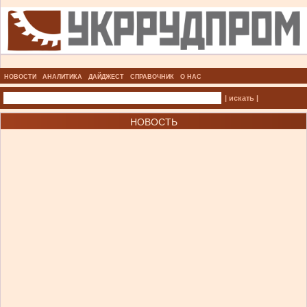
НОВОСТИ
АНАЛИТИКА
ДАЙДЖЕСТ
СПРАВОЧНИК
О НАС
| искать |
НОВОСТЬ