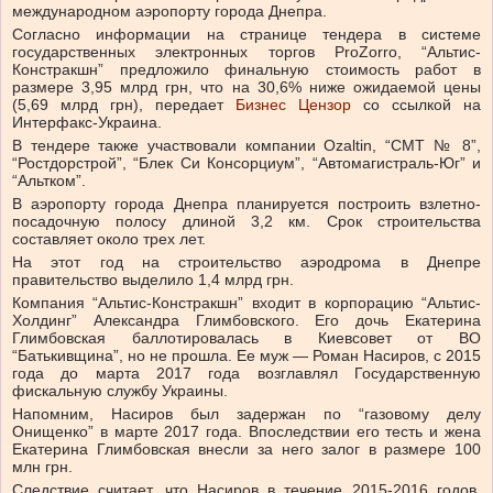
международном аэропорту города Днепра.
Согласно информации на странице тендера в системе
государственных электронных торгов ProZorro, “Альтис-
Констракшн” предложило финальную стоимость работ в
размере 3,95 млрд грн, что на 30,6% ниже ожидаемой цены
(5,69 млрд грн), передает
Бизнес Цензор
со ссылкой на
Интерфакс-Украина.
В тендере также участвовали компании Ozaltin, “СМТ № 8”,
“Ростдорстрой”, “Блек Си Консорциум”, “Автомагистраль-Юг” и
“Альтком”.
В аэропорту города Днепра планируется построить взлетно-
посадочную полосу длиной 3,2 км. Срок строительства
составляет около трех лет.
На этот год на строительство аэродрома в Днепре
правительство выделило 1,4 млрд грн.
Компания “Альтис-Констракшн” входит в корпорацию “Альтис-
Холдинг” Александра Глимбовского. Его дочь Екатерина
Глимбовская баллотировалась в Киевсовет от ВО
“Батькивщина”, но не прошла. Ее муж — Роман Насиров, с 2015
года до марта 2017 года возглавлял Государственную
фискальную службу Украины.
Напомним, Насиров был задержан по “газовому делу
Онищенко” в марте 2017 года. Впоследствии его тесть и жена
Екатерина Глимбовская внесли за него залог в размере 100
млн грн.
Следствие считает, что Насиров в течение 2015-2016 годов,