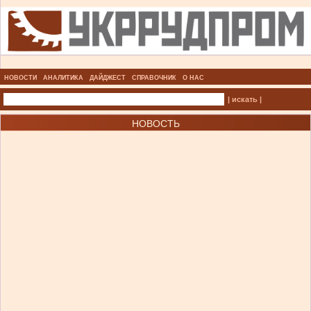
НОВОСТИ
АНАЛИТИКА
ДАЙДЖЕСТ
СПРАВОЧНИК
О НАС
| искать |
НОВОСТЬ