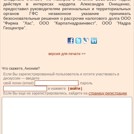
действуя в интересах нардепа Александра Онищенко,
предоставил руководителям региональных и территориальных
органов ГФС незаконное указание принимать
безосновательные решения о рассрочке налогового долга ООО
“Фирма “Хас”, ООО “Карпатнадраинвест”, ООО “Надра
Геоцентре”.
версия для печати >>
Что скажете, Аноним?
Если Вы зарегистрированный пользователь и хотите участвовать в
дискуссии — введите
свой логин (email)
, пароль
и нажмите
| войти |
.
Если Вы еще не зарегистрировались, зайдите на
страницу регистрации
.