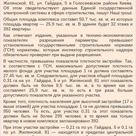
Жилянской, 81, ул. Гайдара, 5 в Голосеевском районе Киева.
Об этом свидетельствуют данные Единой государственной
электронной системы в сфере строительства, пишут Наші гроші.
Общая площадь комплекса составит 50,7 тыс. кв. м, из которых
площадь квартир — 25,9 тыс. кв. м. В здании будет 32 этажа и
392 квартиры.
Как отмечает издание, указанные в технико-экономических
показателях разрешения параметры превышают
установленные государственными строительными нормами
(ГСН) нормативы, которые инспектор строительного надзора
обязательно проверяет при выдаче разрешения.
В частности, превышены показатели плотности застройки. Так,
в соответствии с ГСН, максимально допустимая плотность
жилого фонда для участка площадью 1 га должна составлять
27,45 тыс. кв. м. Следовательно, для участков общей площадью
0,31 га на ул . Гайдара, 5 и ул. Жилянской, 81 этот показатель
должен быть не более 8,5 тыс. кв. м, в то время как он
составляет 25,9 тыс. кв. м, то есть в три раза больше
допустимого показателя для указанного участка.
Кроме того, плотность населения для высотной застройки (17 и
выше этажей) для участка площадью 1 га не должна превышать
950 человек. То есть, для участка 0,31 га этот показатель
должен быть не более 295 человек, в то время как только
квартир в новом комплексе запланировано 392.
При этом участки застройки — 0,21 га по ул. Гайдара, 5 и 0,1 га
по ул. Жилянской, 81 — находятся в пределах центральной