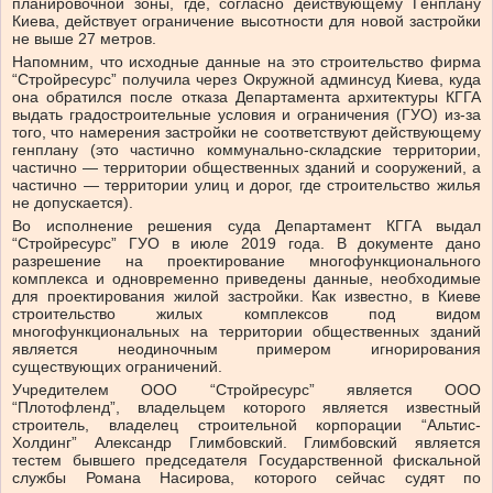
планировочной зоны, где, согласно действующему Генплану
Киева, действует ограничение высотности для новой застройки
не выше 27 метров.
Напомним, что исходные данные на это строительство фирма
“Стройресурс” получила через Окружной админсуд Киева, куда
она обратился после отказа Департамента архитектуры КГГА
выдать градостроительные условия и ограничения (ГУО) из-за
того, что намерения застройки не соответствуют действующему
генплану (это частично коммунально-складские территории,
частично — территории общественных зданий и сооружений, а
частично — территории улиц и дорог, где строительство жилья
не допускается).
Во исполнение решения суда Департамент КГГА выдал
“Стройресурс” ГУО в июле 2019 года. В документе дано
разрешение на проектирование многофункционального
комплекса и одновременно приведены данные, необходимые
для проектирования жилой застройки. Как известно, в Киеве
строительство жилых комплексов под видом
многофункциональных на территории общественных зданий
является неодиночным примером игнорирования
существующих ограничений.
Учредителем ООО “Стройресурс” является ООО
“Плотофленд”, владельцем которого является известный
строитель, владелец строительной корпорации “Альтис-
Холдинг” Александр Глимбовский. Глимбовский является
тестем бывшего председателя Государственной фискальной
службы Романа Насирова, которого сейчас судят по