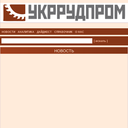
НОВОСТИ
АНАЛИТИКА
ДАЙДЖЕСТ
СПРАВОЧНИК
О НАС
| искать |
НОВОСТЬ