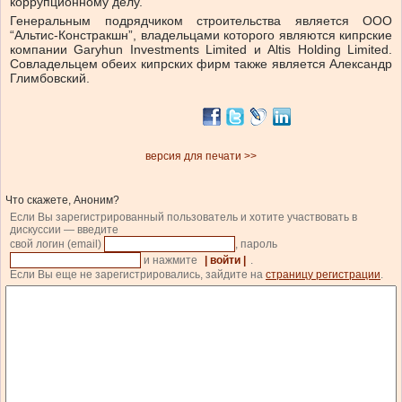
коррупционному делу.
Генеральным подрядчиком строительства является ООО
“Альтис-Констракшн”, владельцами которого являются кипрские
компании Garyhun Investments Limited и Altis Holding Limited.
Совладельцем обеих кипрских фирм также является Александр
Глимбовский.
версия для печати >>
Что скажете, Аноним?
Если Вы зарегистрированный пользователь и хотите участвовать в
дискуссии — введите
свой логин (email)
, пароль
и нажмите
| войти |
.
Если Вы еще не зарегистрировались, зайдите на
страницу регистрации
.