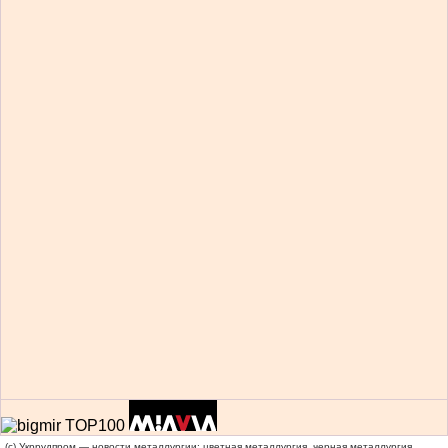
(c) Укррудпром — новости металлургии: цветная металлургия, черная металлургия,