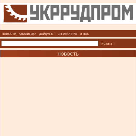
НОВОСТИ
АНАЛИТИКА
ДАЙДЖЕСТ
СПРАВОЧНИК
О НАС
| искать |
НОВОСТЬ