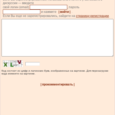
дискуссии — введите
свой логин (email)
, пароль
и нажмите
| войти |
.
Если Вы еще не зарегистрировались, зайдите на
страницу регистрации
.
Код состоит из цифр и латинских букв, изображенных на картинке. Для перезагрузки
кода кликните на картинке.
| прокомментировать |