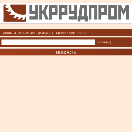
НОВОСТИ
АНАЛИТИКА
ДАЙДЖЕСТ
СПРАВОЧНИК
О НАС
| искать |
НОВОСТЬ