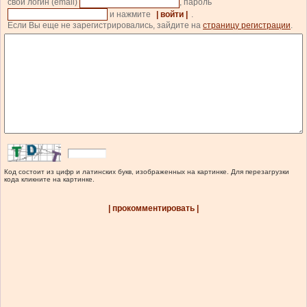
свой логин (email)
, пароль
и нажмите
| войти |
.
Если Вы еще не зарегистрировались, зайдите на
страницу регистрации
.
Код состоит из цифр и латинских букв, изображенных на картинке. Для перезагрузки
кода кликните на картинке.
| прокомментировать |