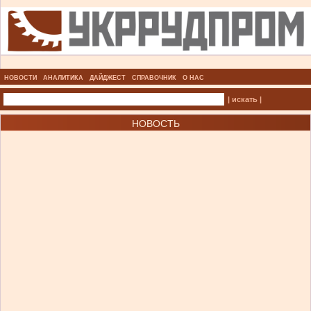
НОВОСТИ
АНАЛИТИКА
ДАЙДЖЕСТ
СПРАВОЧНИК
О НАС
| искать |
НОВОСТЬ