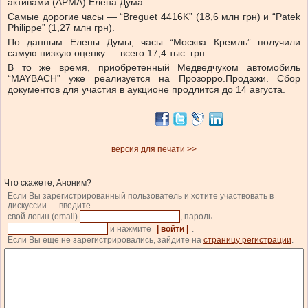
активами (АРМА) Елена Дума.
Самые дорогие часы — “Breguet 4416K” (18,6 млн грн) и “Patek
Philippe” (1,27 млн грн).
По данным Елены Думы, часы “Москва Кремль” получили
самую низкую оценку — всего 17,4 тыс. грн.
В то же время, приобретенный Медведчуком автомобиль
“MAYBACH” уже реализуется на Прозорро.Продажи. Сбор
документов для участия в аукционе продлится до 14 августа.
версия для печати >>
Что скажете, Аноним?
Если Вы зарегистрированный пользователь и хотите участвовать в
дискуссии — введите
свой логин (email)
, пароль
и нажмите
| войти |
.
Если Вы еще не зарегистрировались, зайдите на
страницу регистрации
.