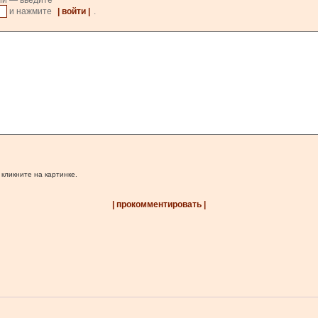
ии — введите
и нажмите
| войти |
.
 кликните на картинке.
| прокомментировать |