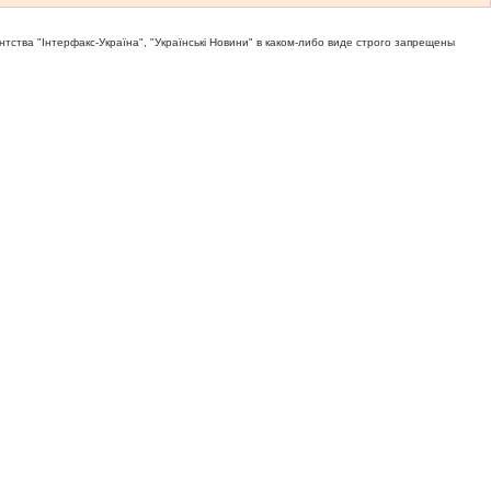
тва "Iнтерфакс-Україна", "Українськi Новини" в каком-либо виде строго запрещены