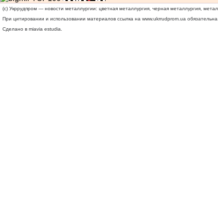
(c) Укррудпром — новости металлургии: цветная металлургия, черная металлургия, мета
При цитировании и использовании материалов ссылка на
www.ukrrudprom.ua
обязательна.
Сделано в miavia estudia.