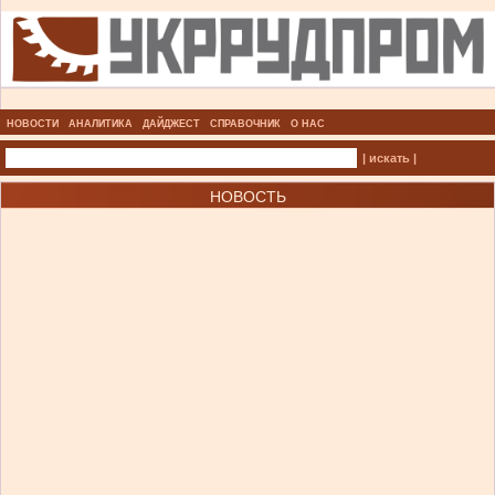
НОВОСТИ
АНАЛИТИКА
ДАЙДЖЕСТ
СПРАВОЧНИК
О НАС
| искать |
НОВОСТЬ