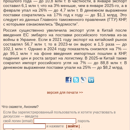
прошлого года — до 10,8 млн т. В частности, в январе экспорт
составил 6,1 млн т, что на 3% меньше, чем в январе 2025-го, а в
феврале упал на 26% — до 4,7 млн т. В денежном выражении
поставки сократились на 17% год к году — до $1,1 млрд. Это
следует из данных Главного таможенного правления (ГТУ) КНР,
с которыми ознакомились “Ведомости”.
Россия существенно увеличила экспорт угля в Китай после
введения ЕС эмбарго на поставки российского топлива из-за
войны в Украине. Если в 2021 году экспорт на китайский рынок
составлял 56,7 млн т, то в 2023-м он вырос в 1,5 раза — до
102,1 млн т. Однако в 2024 году показатель снизился на 7% —
до 95,1 млн т на фоне введения импортных пошлин в КНР,
падения цен и роста затрат на логистику. В 2025-м Китай также
сократил импорт российского угля на 7% — до 88,8 млн т. В
денежном выражении поставки упали на 25% — до $8,2 млрд.
версия для печати >>
Что скажете, Аноним?
Если Вы зарегистрированный пользователь и хотите участвовать в
дискуссии — введите
свой логин (email)
, пароль
и нажмите
| войти |
.