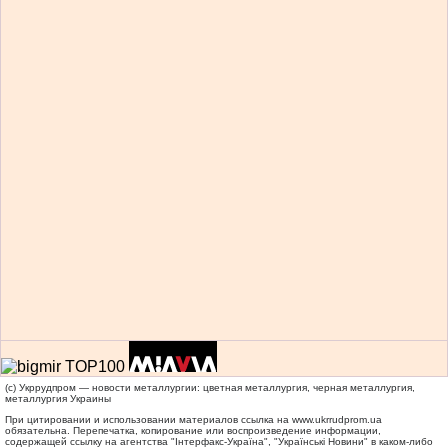
(c) Укррудпром — новости металлургии: цветная металлургия, черная металлургия,
металлургия Украины
При цитировании и использовании материалов ссылка на
www.ukrrudprom.ua
обязательна. Перепечатка, копирование или воспроизведение информации,
содержащей ссылку на агентства "Iнтерфакс-Україна", "Українськi Новини" в каком-либо