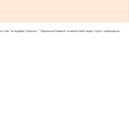
тва "Iнтерфакс-Україна", "Українськi Новини" в каком-либо виде строго запрещены