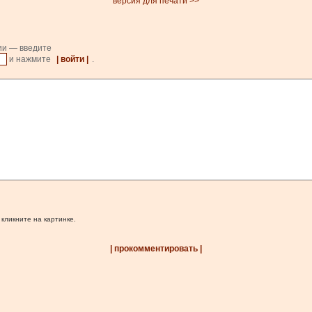
версия для печати >>
ии — введите
и нажмите
| войти |
.
 кликните на картинке.
| прокомментировать |