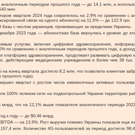
с аналогичным периодом прошлого года — до 14,1 млн, а использо
540 мин.
втором квартале 2024 года сократилось на 2,9% по сравнению с
сированной связи на одного абонента) на 11,5% — до 122,9 грн.
 базы с числом украинцев, проживающих за пределами Украины.
 декабре 2023 года — абонентская база вернулась к уровню до 
чевым услугам, включая цифровое здравоохранение, информац
,0% по сравнению с аналогичным периодом прошлого года, а доход
овая платформа здравоохранения, продолжает развивать цифровую 
ыс. действующим медицинским учреждениям и более чем 38 тыс.
i на конец квартала достигло 8,2 млн, что позволило клиентам за
 прошлого года).
завершил квартал с ростом числа ежемесячных активных пользо
очти 100% телеком-сети на подконтрольной Украине территории ра
03 млрд, что на 12,1% выше показателя аналогичного периода 202
од к году — до $0,46 млрд.
EBITDA — на 13,9%. Рост выручки помимо Украины показали еще из 
157,4 млн. Количество 4G-пользователей за период достигло 98,