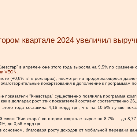
ором квартале 2024 увеличил выруч
иевстар” в апреле-июне этого года выросла на 9,5% по сравнени
нии VEON
.
алюте (+0,8% г/г в долларах), несмотря на продолжающееся давле
 благотворительные пожертвования в дополнение к программам п
ые показатели “Киевстара” существенно повлияла программа ком
 как в долларах рост этих показателей составил соответственно 26
 этого года составила 4,16 млрд грн, что на 10,5% лучше пок
связи “Киевстара” во втором квартале вырос на 8,7% — до 8,77 
4%, до 0,56 млрд грн.
 в основном, благодаря росту доходов от мобильной передачи д