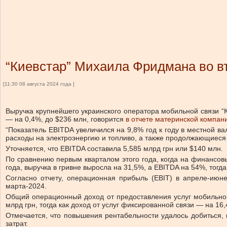
“Киевстар” Михаила Фридмана во вт
[11:30 08 августа 2024 года ]
Выручка крупнейшего украинского оператора мобильной связи “К
— на 0,4%, до $236 млн, говорится
в отчете материнской компа
“Показатель EBITDA увеличился на 9,8% год к году в местной в
расходы на электроэнергию и топливо, а также продолжающиеся
Уточняется, что EBITDA составила 5,585 млрд грн или $140 млн.
По сравнению первым кварталом этого года, когда на финансов
года, выручка в гривне выросла на 31,5%, а EBITDA на 54%, тогда
Согласно отчету, операционная прибыль (EBIT) в апреле-июне
марта-2024.
Общий операционный доход от предоставления услуг мобильной 
млрд грн, тогда как доход от услуг фиксированной связи — на 16,
Отмечается, что повышения рентабельности удалось добиться,
затрат.