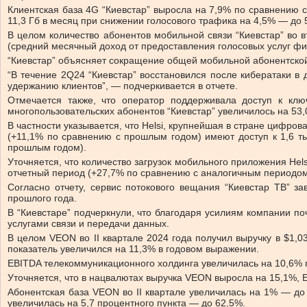
Клиентская база 4G “Киевстар” выросла на 7,9% по сравнению 
11,3 Гб в месяц при снижении голосового трафика на 4,5% — до 
В целом количество абонентов мобильной связи “Киевстар” во 
(средний месячный доход от предоставления голосовых услуг фик
“Киевстар” объясняет сокращение общей мобильной абонентской
“В течение 2Q24 “Киевстар” восстановился после кибератаки в
удержанию клиентов”, — подчеркивается в отчете.
Отмечается также, что оператор поддерживала доступ к клю
многопользовательских абонентов “Киевстар” увеличилось на 53
В частности указывается, что Helsi, крупнейшая в стране цифр
(+11,1% по сравнению с прошлым годом) имеют доступ к 1,6 т
прошлым годом).
Уточняется, что количество загрузок мобильного приложения Hels
отчетный период (+27,7% по сравнению с аналогичным периодом
Согласно отчету, сервис потокового вещания “Киевстар ТВ” 
прошлого года.
В “Киевстаре” подчеркнули, что благодаря усилиям компании п
услугами связи и передачи данных.
В целом VEON во II квартале 2024 года получил выручку в $1,
показатель увеличился на 11,3% в годовом выражении.
EBITDA телекоммуникационного холдинга увеличилась на 10,6% г
Уточняется, что в нацвалютах выручка VEON выросла на 15,1%, 
Абонентская база VEON во II квартале увеличилась на 1% — до 
увеличилась на 5,7 процентного пункта — до 62,5%.