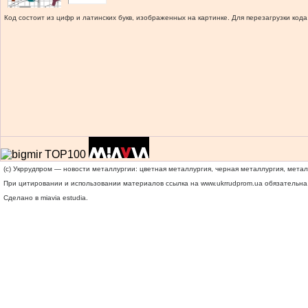
Код состоит из цифр и латинских букв, изображенных на картинке. Для перезагрузки кода
(c) Укррудпром — новости металлургии: цветная металлургия, черная металлургия, мета
При цитировании и использовании материалов ссылка на
www.ukrrudprom.ua
обязательна.
Сделано в miavia estudia.