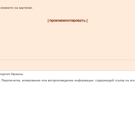
 кликните на картинке.
| прокомментировать |
ллургия Украины
 Перепечатка, копирование или воспроизведение информации, содержащей ссылку на агентс