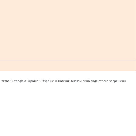
тва "Iнтерфакс-Україна", "Українськi Новини" в каком-либо виде строго запрещены