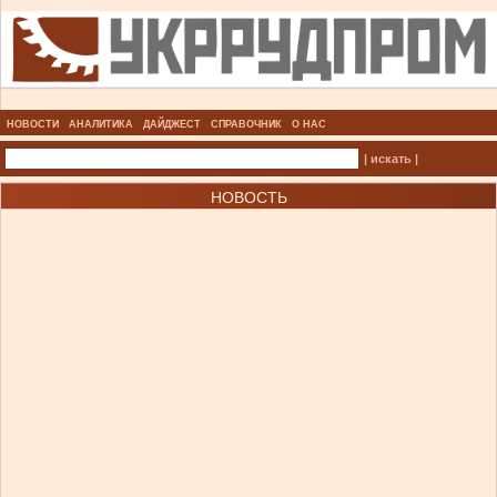
НОВОСТИ
АНАЛИТИКА
ДАЙДЖЕСТ
СПРАВОЧНИК
О НАС
| искать |
НОВОСТЬ