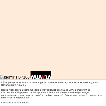
(c) Укррудпром — новости металлургии: цветная металлургия, черная металлургия,
металлургия Украины
При цитировании и использовании материалов ссылка на
www.ukrrudprom.ua
обязательна. Перепечатка, копирование или воспроизведение информации,
содержащей ссылку на агентства "Iнтерфакс-Україна", "Українськi Новини" в каком-либо
виде строго запрещены
Сделано в miavia estudia.