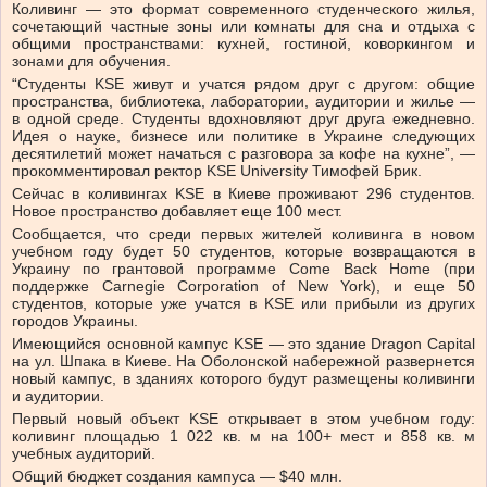
Коливинг — это формат современного студенческого жилья,
сочетающий частные зоны или комнаты для сна и отдыха с
общими пространствами: кухней, гостиной, коворкингом и
зонами для обучения.
“Студенты KSE живут и учатся рядом друг с другом: общие
пространства, библиотека, лаборатории, аудитории и жилье —
в одной среде. Студенты вдохновляют друг друга ежедневно.
Идея о науке, бизнесе или политике в Украине следующих
десятилетий может начаться с разговора за кофе на кухне”, —
прокомментировал ректор KSE University Тимофей Брик.
Сейчас в коливингах KSE в Киеве проживают 296 студентов.
Новое пространство добавляет еще 100 мест.
Сообщается, что среди первых жителей коливинга в новом
учебном году будет 50 студентов, которые возвращаются в
Украину по грантовой программе Come Back Home (при
поддержке Carnegie Corporation of New York), и еще 50
студентов, которые уже учатся в KSE или прибыли из других
городов Украины.
Имеющийся основной кампус KSE — это здание Dragon Capital
на ул. Шпака в Киеве. На Оболонской набережной развернется
новый кампус, в зданиях которого будут размещены коливинги
и аудитории.
Первый новый объект KSE открывает в этом учебном году:
коливинг площадью 1 022 кв. м на 100+ мест и 858 кв. м
учебных аудиторий.
Общий бюджет создания кампуса — $40 млн.