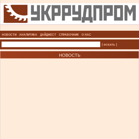
НОВОСТИ
АНАЛИТИКА
ДАЙДЖЕСТ
СПРАВОЧНИК
О НАС
| искать |
НОВОСТЬ