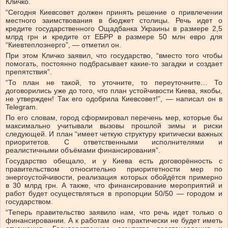
Кличко.
“Сегодня Киевсовет должен принять решение о привлечении
местного заимствования в бюджет столицы. Речь идет о
кредите государственного Ощадбанка Украины в размере 2,5
млрд грн и кредите от ЕБРР в размере 50 млн евро для
“Киевтеплоэнерго”, — отметил он.
При этом Кличко заявил, что государство, “вместо того чтобы
помогать, постоянно подбрасывает какие-то загадки и создает
препятствия”.
“То план не такой, то уточните, то переуточните… То
договорились уже до того, что план устойчивости Киева, якобы,
не утвержден! Так его одобрила Киевсовет!”, — написал он в
Telegram.
По его словам, город сформировал перечень мер, которые бы
максимально учитывали вызовы прошлой зимы и риски
следующей. И план “имеет четкую структуру критически важных
приоритетов. С ответственными исполнителями и
реалистичными объёмами финансирования”.
Государство обещало, и у Киева есть договорённость с
правительством относительно приоритетности мер по
энергоустойчивости, реализация которых обойдётся примерно
в 30 млрд грн. А также, что финансирование мероприятий и
работ будет осуществляться в пропорции 50/50 — городом и
государством.
“Теперь правительство заявило нам, что речь идет только о
финансировании. А к работам оно практически не будет иметь