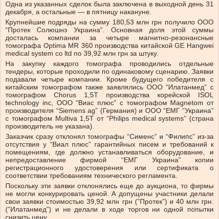
Одна из указанных сделок была заключена в выходной день 31
декабря, а остальные — в пятницу накануне.
Крупнейшие подряды на сумму 180,53 млн грн получило ООО
“Протек Солюшнз Украина”. Основная доля этой суммы
досталась компании за четыре магнитно-резонансные
томографа Optima MR 360 производства китайской GE Hangwei
medical system co ltd по 39,92 млн грн за штуку.
На закупку каждого томографа проводились отдельные
тендеры, которые проходили по одинаковому сценарию. Заявки
подавали четыре компании. Кроме будущего победителя с
китайским томографом также заявлялись ООО “Илатанмед” с
томографом Chorus 1,5T производства корейской ISOL
technology inc, ООО “Виас плюс” с томографом Magnetom от
производителя “Siemens ag” (Германия) и ООО “ЕМГ “Украина”
с томографом Multiva 1,5T от “Philips medical systems” (страна
производитель не указана).
Заказчик сразу отклонял томографы “Сименс” и “Филипс” из-за
отсутствия у “Виал плюс” гарантийных писем и требований к
помещениям, где должно устанавливаться оборудование, и
непредоставление фирмой “ЕМГ Украина” копии
регистрационного удостоверения или сертификата о
соответствии требованиям технического регламента.
Поскольку эти заявки отклонялись еще до аукциона, то фирмы
не могли конкурировать ценой. А допущены участники делали
свои заявки стоимостью 39,92 млн грн (”Протек”) и 40 млн грн.
(”Илатанмед”) и не делали в ходе торгов ни одной попытки
снизить цену.