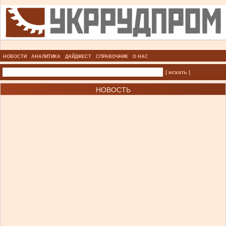
НОВОСТИ
АНАЛИТИКА
ДАЙДЖЕСТ
СПРАВОЧНИК
О НАС
| искать |
НОВОСТЬ