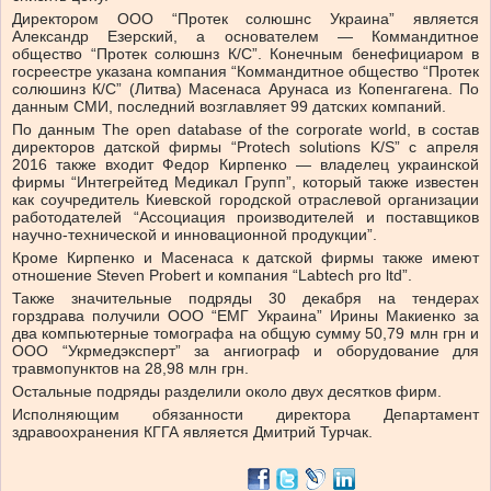
Директором ООО “Протек солюшнс Украина” является
Александр Езерский, а основателем — Коммандитное
общество “Протек солюшнз К/С”. Конечным бенефициаром в
госреестре указана компания “Коммандитное общество “Протек
солюшинз К/С” (Литва) Масенаса Арунаса из Копенгагена. По
данным СМИ, последний возглавляет 99 датских компаний.
По данным The open database of the corporate world, в состав
директоров датской фирмы “Protech solutions K/S” с апреля
2016 также входит Федор Кирпенко — владелец украинской
фирмы “Интегрейтед Медикал Групп”, который также известен
как соучредитель Киевской городской отраслевой организации
работодателей “Ассоциация производителей и поставщиков
научно-технической и инновационной продукции”.
Кроме Кирпенко и Масенаса к датской фирмы также имеют
отношение Steven Probert и компания “Labtech pro ltd”.
Также значительные подряды 30 декабря на тендерах
горздрава получили ООО “ЕМГ Украина” Ирины Макиенко за
два компьютерные томографа на общую сумму 50,79 млн грн и
ООО “Укрмедэксперт” за ангиограф и оборудование для
травмопунктов на 28,98 млн грн.
Остальные подряды разделили около двух десятков фирм.
Исполняющим обязанности директора Департамент
здравоохранения КГГА является Дмитрий Турчак.