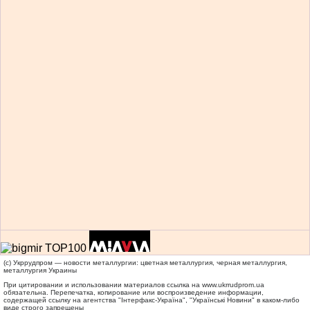
(c) Укррудпром — новости металлургии: цветная металлургия, черная металлургия,
металлургия Украины
При цитировании и использовании материалов ссылка на
www.ukrrudprom.ua
обязательна. Перепечатка, копирование или воспроизведение информации,
содержащей ссылку на агентства "Iнтерфакс-Україна", "Українськi Новини" в каком-либо
виде строго запрещены