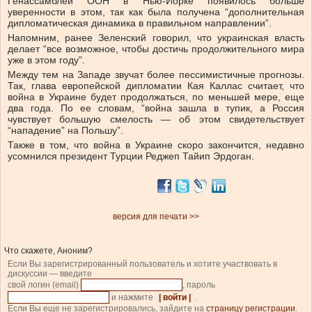
Генассамблеи ООН в Нью-Йорке появилось больше
уверенности в этом, так как была получена “дополнительная
дипломатическая динамика в правильном направлении”.
Напомним, ранее Зеленский говорил, что украинская власть
делает “все возможное, чтобы достичь продолжительного мира
уже в этом году”.
Между тем на Западе звучат более пессимистичные прогнозы.
Так, глава европейской дипломатии Кая Каллас считает, что
война в Украине будет продолжаться, по меньшей мере, еще
два года. По ее словам, “война зашла в тупик, а Россия
чувствует большую смелость — об этом свидетельствует
“нападение” на Польшу”.
Также в том, что война в Украине скоро закончится, недавно
усомнился президент Турции Реджеп Тайип Эрдоган.
версия для печати >>
Что скажете, Аноним?
Если Вы зарегистрированный пользователь и хотите участвовать в
дискуссии — введите
свой логин (email)
, пароль
и нажмите
| войти |
.
Если Вы еще не зарегистрировались, зайдите на
страницу регистрации
.