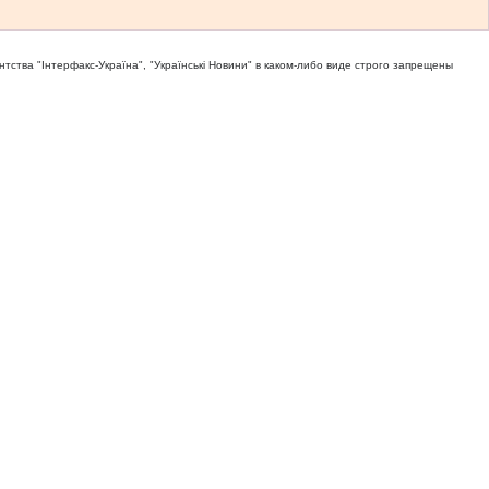
тва "Iнтерфакс-Україна", "Українськi Новини" в каком-либо виде строго запрещены