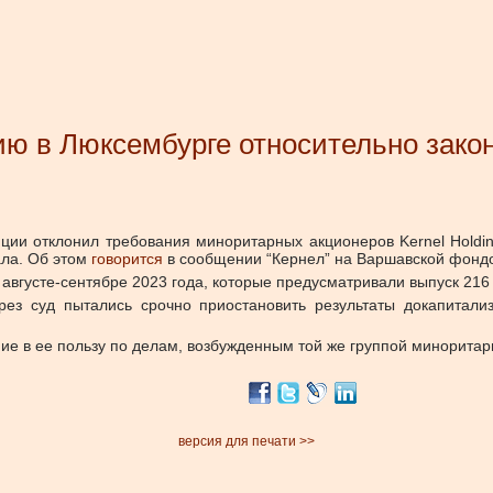
ию в Люксембурге относительно зако
ии отклонил требования миноритарных акционеров Kernel Holdin
ла.
Об этом
говорится
в сообщении “Кернел” на Варшавской фондо
 августе-сентябре 2023 года, которые предусматривали выпуск 216
ерез суд пытались срочно приостановить результаты докапитали
ние в ее пользу по делам, возбужденным той же группой минорита
версия для печати >>