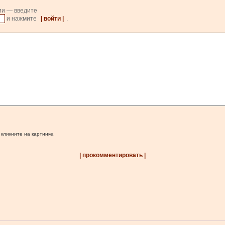
ии — введите
и нажмите
| войти |
.
 кликните на картинке.
| прокомментировать |