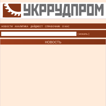
НОВОСТИ
АНАЛИТИКА
ДАЙДЖЕСТ
СПРАВОЧНИК
О НАС
| искать |
НОВОСТЬ