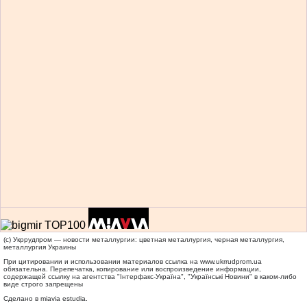
(c) Укррудпром — новости металлургии: цветная металлургия, черная металлургия,
металлургия Украины
При цитировании и использовании материалов ссылка на
www.ukrrudprom.ua
обязательна. Перепечатка, копирование или воспроизведение информации,
содержащей ссылку на агентства "Iнтерфакс-Україна", "Українськi Новини" в каком-либо
виде строго запрещены
Сделано в miavia estudia.