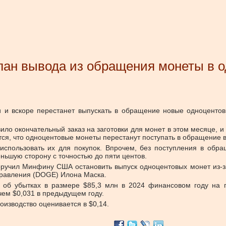
ан вывода из обращения монеты в о
 и вскоре перестанет выпускать в обращение новые одноцентовы
вило окончательный заказ на заготовки для монет в этом месяце,
ется, что одноцентовые монеты перестанут поступать в обращение в
 использовать их для покупок. Впрочем, без поступления в об
ьшую сторону с точностью до пяти центов.
учил Минфину США остановить выпуск одноцентовых монет из-за
правления (DOGE) Илона Маска.
б убытках в размере $85,3 млн в 2024 финансовом году на по
 чем $0,031 в предыдущем году.
оизводство оценивается в $0,14.