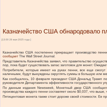
Казначейство США обнародовало пл
[13:00 26 мая 2025 года ]
Казначейство США постепенно прекращает производство пенни
сообщает
The Wall Street Journal.
Представитель Казначейства заявил, что правительство осущест
пор, пока будет существовать запас заготовок для монет. Ожида
Потребители, которые имеют на руках пенни, все еще смогут
наличными, будут вынуждены округлять суммы в большую или мен
Как сообщалось, 10 февраля президент США Дональд Трамп пор
руководителя Департамента эффективности государственного у
По данным издания Newsweek, Монетный двор США сообщил о
производства каждого пенни составляет около $0,037, что выше,
Пятицентовая монета также стоит дороже своей стоимости. Ее пр