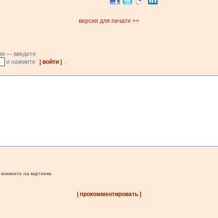
версия для печати >>
ии — введите
и нажмите
| войти |
.
 кликните на картинке.
| прокомментировать |