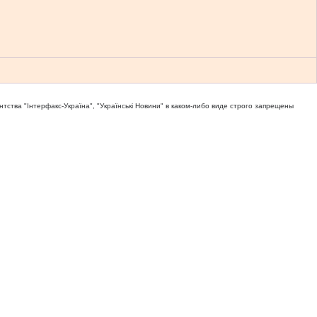
тва "Iнтерфакс-Україна", "Українськi Новини" в каком-либо виде строго запрещены