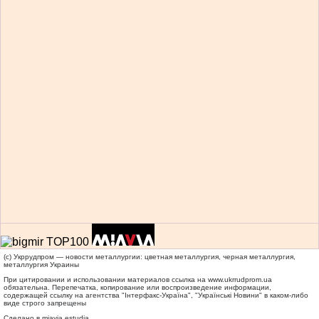
(c) Укррудпром — новости металлургии: цветная металлургия, черная металлургия,
металлургия Украины
При цитировании и использовании материалов ссылка на
www.ukrrudprom.ua
обязательна. Перепечатка, копирование или воспроизведение информации,
содержащей ссылку на агентства "Iнтерфакс-Україна", "Українськi Новини" в каком-либо
виде строго запрещены
Сделано в miavia estudia.