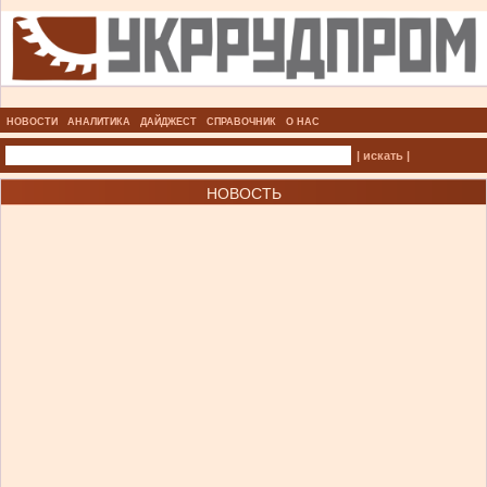
НОВОСТИ
АНАЛИТИКА
ДАЙДЖЕСТ
СПРАВОЧНИК
О НАС
| искать |
НОВОСТЬ