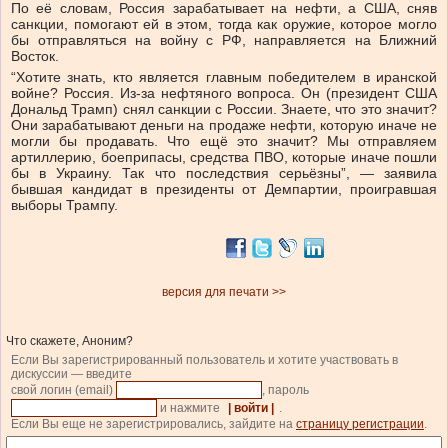
По её словам, Россия зарабатывает на нефти, а США, сняв
санкции, помогают ей в этом, тогда как оружие, которое могло
бы отправляться на войну с РФ, направляется на Ближний
Восток.
“Хотите знать, кто является главным победителем в иранской
войне? Россия. Из-за нефтяного вопроса. Он (президент США
Дональд Трамп) снял санкции с России. Знаете, что это значит?
Они зарабатывают деньги на продаже нефти, которую иначе не
могли бы продавать. Что ещё это значит? Мы отправляем
артиллерию, боеприпасы, средства ПВО, которые иначе пошли
бы в Украину. Так что последствия серьёзны”, — заявила
бывшая кандидат в президенты от Демпартии, проигравшая
выборы Трампу.
версия для печати >>
Что скажете, Аноним?
Если Вы зарегистрированный пользователь и хотите участвовать в
дискуссии — введите
свой логин (email)
, пароль
и нажмите
| войти |
.
Если Вы еще не зарегистрировались, зайдите на
страницу регистрации
.