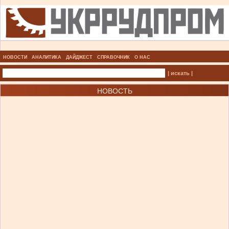
НОВОСТИ
АНАЛИТИКА
ДАЙДЖЕСТ
СПРАВОЧНИК
О НАС
| искать |
НОВОСТЬ