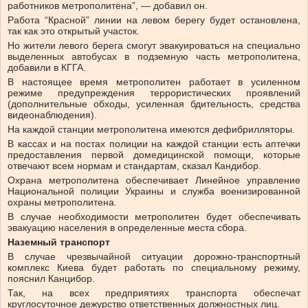
работников метрополитена”, — добавил он.
Работа “Красной” линии на левом берегу будет остановлена,
так как это открытый участок.
Но жители левого берега смогут эвакуироваться на специально
выделенных автобусах в подземную часть метрополитена,
добавили в КГГА.
В настоящее время метрополитен работает в усиленном
режиме предупреждения террористических проявлений
(дополнительные обходы, усиленная бдительность, средства
видеонаблюдения).
На каждой станции метрополитена имеются дефибрилляторы.
В кассах и на постах полиции на каждой станции есть аптечки
предоставления первой домедицинской помощи, которые
отвечают всем нормам и стандартам, сказал Кандибор.
Охрана метрополитена обеспечивает Линейное управление
Национальной полиции Украины и служба военизированной
охраны метрополитена.
В случае необходимости метрополитен будет обеспечивать
эвакуацию населения в определенные места сбора.
Наземный транспорт
В случае чрезвычайной ситуации дорожно-транспортный
комплекс Киева будет работать по специальному режиму,
пояснил Канцибор.
Так, на всех предприятиях транспорта обеспечат
круглосуточное дежурство ответственных должностных лиц.