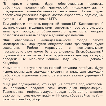
“В первую очередь, будут обеспечиваться перевозка
работников предприятий критической инфраструктуры и
предприятий жизнеобеспечения населения. Также будет
обеспечена усиленная охрана мостов, аэропорта и подъездных
путей к ним”, — рассказали в КГГА.
Там добавили, что весь подвижной состав КП “Киевпасстранс”
укомплектован медицинскими аптечками соответствующего
типа для городского общественного транспорта, которые
позволяют оказывать первую медицинскую помощь.
“Для обеспечения жизнедеятельности города работа
магистральных маршрутов общественного транспорта будет
сохранена. Работа маршрутов с незначительным
пассажиропотоком может быть остановлена. Высвобожденный
подвижной состав может быть задействован для других нужд,
определенных мобилизационным заданием”, — добавил
Кандибор.
Кроме того, в случае чрезвычайной ситуации автобусы будут
использованы для эвакуации киевлян, а также для эвакуации
работников и документации стратегически важных учреждений
города.
“Еще раз подчеркиваю, что ситуация остается под контролем,
мы полностью владеем всей имеющейся информацией.
Транспортная инфраструктура города работает в штатном
режиме, по привычному графику. Никаких сбоев сейчас нет”, —
резюмировал Кандибор.