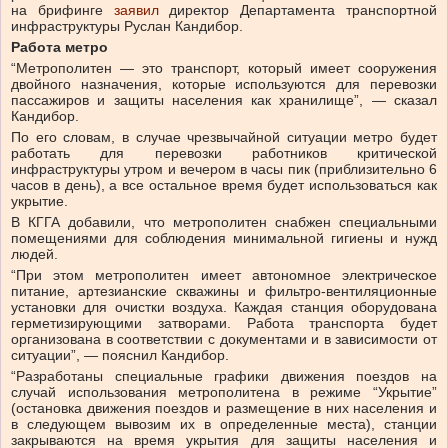
на брифинге
заявил
директор Департамента транспортной
инфраструктуры Руслан Кандибор.
Работа метро
“Метрополитен — это транспорт, который имеет сооружения
двойного назначения, которые используются для перевозки
пассажиров и защиты населения как хранилище”, — сказал
Кандибор.
По его словам, в случае чрезвычайной ситуации метро будет
работать для перевозки работников критической
инфраструктуры утром и вечером в часы пик (приблизительно 6
часов в день), а все остальное время будет использоваться как
укрытие.
В КГГА добавили, что метрополитен снабжен специальными
помещениями для соблюдения минимальной гигиены и нужд
людей.
“При этом метрополитен имеет автономное электрическое
питание, артезианские скважины и фильтро-вентиляционные
установки для очистки воздуха. Каждая станция оборудована
герметизирующими затворами. Работа транспорта будет
организована в соответствии с документами и в зависимости от
ситуации”, — пояснил Кандибор.
“Разработаны специальные графики движения поездов на
случай использования метрополитена в режиме “Укрытие”
(остановка движения поездов и размещение в них населения и
в следующем вывозим их в определенные места), станции
закрываются на время укрытия для защиты населения и