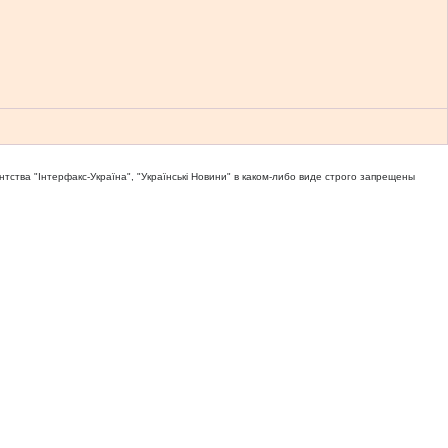
тва "Iнтерфакс-Україна", "Українськi Новини" в каком-либо виде строго запрещены