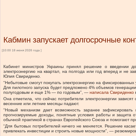
Кабмин запускает долгосрочные кон
[10:00 18 июня 2026 года ]
Кабинет министров Украины принял решение о введении дол
электроэнергию на квартал, на полгода или год вперед и не з
Юлия Свириденко.
“Небытовые смогут покупать электроэнергию на фиксированных 
Для пилотного запуска будет предложено 4% объемов генерации
полугодовым и еще 1% — по годовым”, —
написала Свириденко
Она отметила, что сейчас потребители электроэнергии зависят о
весенние или летние месяцы падают.
“Новый механизм дает возможность заранее зафиксировать ц
прогнозируемые доходы, понятные условия работы и защита от
обычной практикой в странах Европейского Союза и помогают пр
“Для бытовых потребителей ничего не меняется. Решение касае
привлекать инвестиции и строить новые мощности”, — резюмиро