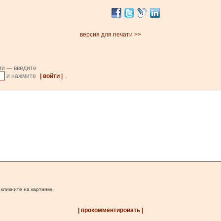
версия для печати >>
ии — введите
и нажмите
| войти |
.
 кликните на картинке.
| прокомментировать |