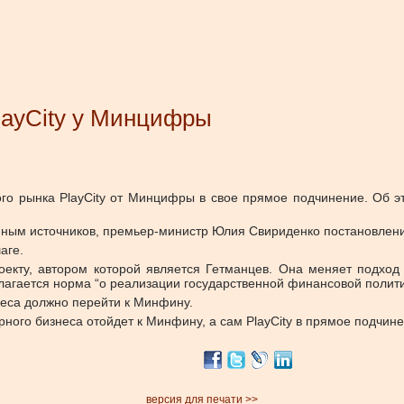
layCity у Минцифры
го рынка PlayCity от Минцифры в свое прямое подчинение. Об 
ным источников, премьер-министр Юлия Свириденко постановлени
аге.
оекту, автором которой является Гетманцев. Она меняет подхо
длагается норма “о реализации государственной финансовой полити
неса должно перейти к Минфину.
рного бизнеса отойдет к Минфину, а сам PlayCity в прямое подчин
версия для печати >>