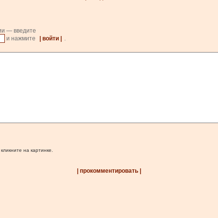
ии — введите
и нажмите
| войти |
.
 кликните на картинке.
| прокомментировать |