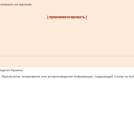
 кликните на картинке.
| прокомментировать |
ллургия Украины
 Перепечатка, копирование или воспроизведение информации, содержащей ссылку на агентс