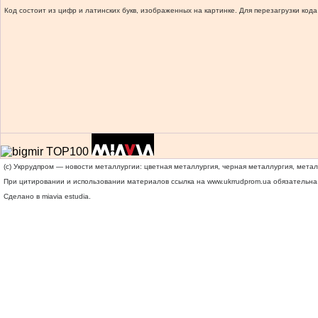
Код состоит из цифр и латинских букв, изображенных на картинке. Для перезагрузки кода
(c) Укррудпром — новости металлургии: цветная металлургия, черная металлургия, мета
При цитировании и использовании материалов ссылка на
www.ukrrudprom.ua
обязательна.
Сделано в miavia estudia.