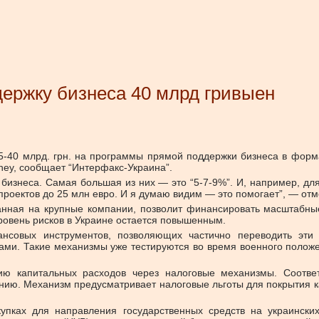
ддержку бизнеса 40 млрд гривыен
5-40 млрд. грн. на программы прямой поддержки бизнеса в форм
ney, сообщает “Интерфакс-Украина”.
изнеса. Самая большая из них — это “5-7-9%”. И, например, для
проектов до 25 млн евро. И я думаю видим — это помогает”, — отм
анная на крупные компании, позволит финансировать масштабные
ровень рисков в Украине остается повышенным.
ансовых инструментов, позволяющих частично переводить эти 
нами. Такие механизмы уже тестируются во время военного полож
ию капитальных расходов через налоговые механизмы. Соответ
ению. Механизм предусматривает налоговые льготы для покрытия 
упках для направления государственных средств на украински