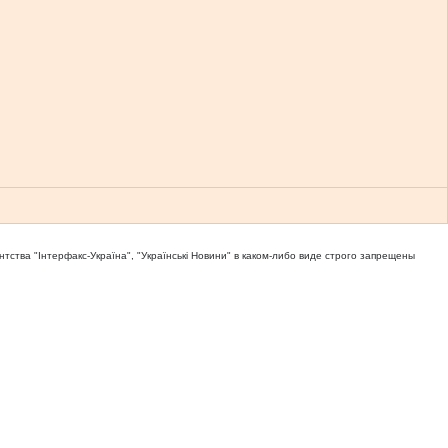
тва "Iнтерфакс-Україна", "Українськi Новини" в каком-либо виде строго запрещены