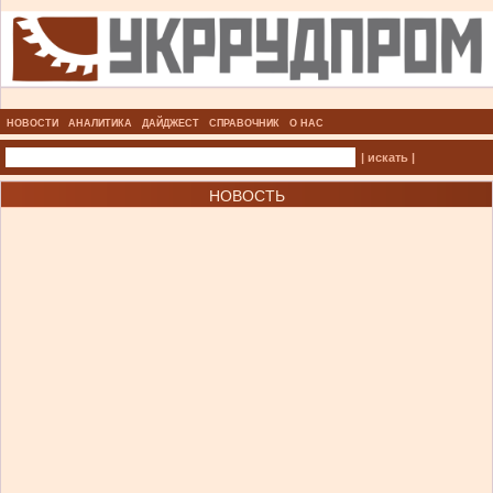
НОВОСТИ
АНАЛИТИКА
ДАЙДЖЕСТ
СПРАВОЧНИК
О НАС
| искать |
НОВОСТЬ