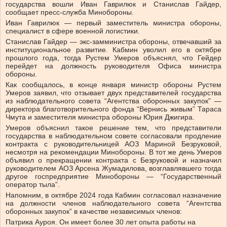
государства вошли Иван Гаврилюк и Станислав Гайдер,
сообщает пресс-служба Минобороны.
Иван Гаврилюк — первый заместитель министра обороны,
специалист в сфере военной логистики.
Станислав Гайдер — экс-замминистра обороны, отвечавший за
институциональное развитие. Кабмин уволил его в октябре
прошлого года, тогда Рустем Умеров объяснял, что Гейдер
перейдет на должность руководителя Офиса министра
обороны.
Как сообщалось, в конце января министр обороны Рустем
Умеров заявил, что отзывает двух представителей государства
из наблюдательного совета “Агентства оборонных закупок” —
директора благотворительного фонда “Вернись живым” Тараса
Чмута и заместителя министра обороны Юрия Джигира.
Умеров объяснил такое решение тем, что представители
государства в наблюдательном совете согласовали продление
контракта с руководительницей АОЗ Мариной Безруковой,
несмотря на рекомендации Минобороны. В тот же день Умеров
объявил о прекращении контракта с Безруковой и назначил
руководителем АОЗ Арсена Жумадилова, возглавлявшего тогда
другое госпредприятие Минобороны — “Государственный
оператор тыла”.
Напомним, в октябре 2024 года Кабмин согласовал назначение
на должности членов наблюдательного совета “Агентства
оборонных закупок” в качестве независимых членов:
Патрика Ауроя. Он имеет более 30 лет опыта работы на