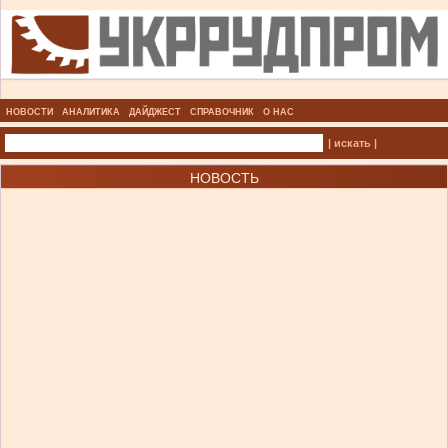
НОВОСТИ
АНАЛИТИКА
ДАЙДЖЕСТ
СПРАВОЧНИК
О НАС
| искать |
НОВОСТЬ