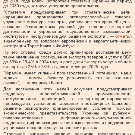
до 2030 года новой Экспортной стратегии Украины на период
до 2030 года, которую утвердило правительство.
“Стратегия предусматривает три стратегические цели:
наращивание производства экспортоспособных товаров,
улучшение структуры экспорта, увеличение его средней цены;
создание благоприятных условий для ведения экспортной
деятельности и укрепление государственных возможностей,
институтов и инструментов для развития экспорта”, —
отметил
вице-премьер по вопросам европейской и евроатлантической
интеграции Тарас Качка в Фейсбуке.
По его словам, среди других ориентиров достижения цели
также увеличение соотношения экспорта товаров и услуг к ВВП
до 33% с 29,4% в 2024 году и рост доли экспорта услуг в общем
экспорте до 25% с 18% за девять месяцев 2025 года.
“Украина имеет сильный производственный потенциал, наша
задача — помочь бизнесу реализовать его на внешних
рынках”, — подчеркнул Качка.
Для достижения этих целей документ предусматривает
поддержку перерабатывающей промышленности,
стимулирование инвестиций в экспортоориентированные
производства, устранение тарифных и нетарифных барьеров,
развитие экспортного финансирования, усиление торгово-
экономического представительства Украины за рубежом,
совершенствование информационно-консультационной
поддержки, цифровизацию экспортных сервисов и продвижение
украинских товаров и услуг на внешних рынках.
Отдельное внимание уделено развитию государственных