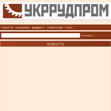
НОВОСТИ
АНАЛИТИКА
ДАЙДЖЕСТ
СПРАВОЧНИК
О НАС
| искать |
НОВОСТЬ