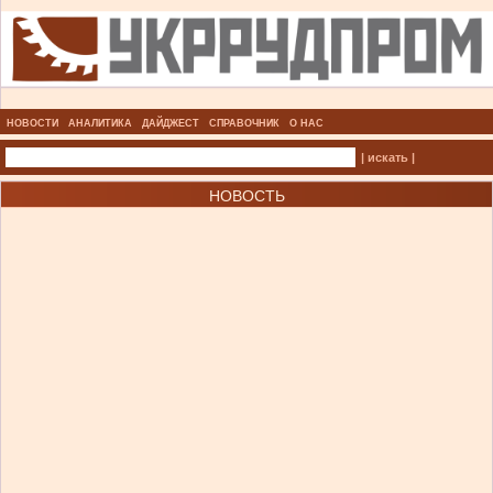
НОВОСТИ
АНАЛИТИКА
ДАЙДЖЕСТ
СПРАВОЧНИК
О НАС
| искать |
НОВОСТЬ