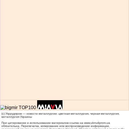
(c) Укррудпром — новости металлургии: цветная металлургия, черная металлургия,
металлургия Украины
При цитировании и использовании материалов ссылка на
www.ukrrudprom.ua
обязательна. Перепечатка, копирование или воспроизведение информации,