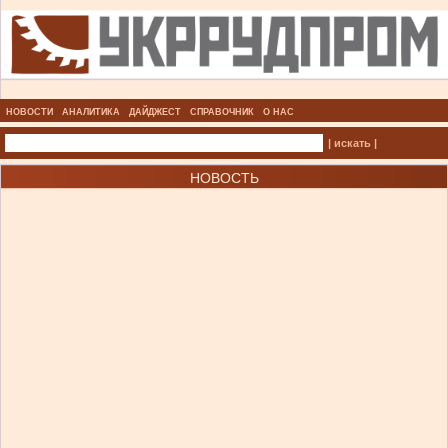
НОВОСТИ
АНАЛИТИКА
ДАЙДЖЕСТ
СПРАВОЧНИК
О НАС
| искать |
НОВОСТЬ