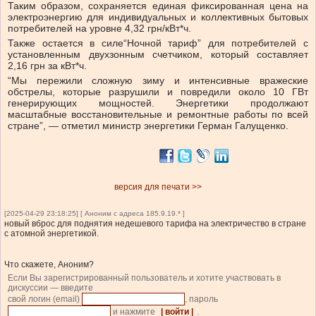
Таким образом, сохраняется единая фиксированная цена на
электроэнергию для индивидуальных и коллективных бытовых
потребителей на уровне 4,32 грн/кВт*ч.
Также
остается в силе
“Ночной тариф” для потребителей с
установленным двухзонным счетчиком, который составляет
2,16 грн за кВт*ч.
“Мы пережили сложную зиму и интенсивные вражеские
обстрелы, которые разрушили и повредили около 10 ГВт
генерирующих мощностей. Энергетики продолжают
масштабные восстановительные и ремонтные работы по всей
стране”
, — отметил министр энергетики Герман Галущенко.
версия для печати >>
[2025-04-29 23:18:25] [ Аноним с адреса 185.9.19.* ]
новый вброс для поднятия недешевого тарифа на электричество в стране
с атомной энергетикой.
Что скажете, Аноним?
Если Вы зарегистрированный пользователь и хотите участвовать в
дискуссии — введите
свой логин (email)
, пароль
и нажмите
| войти |
.