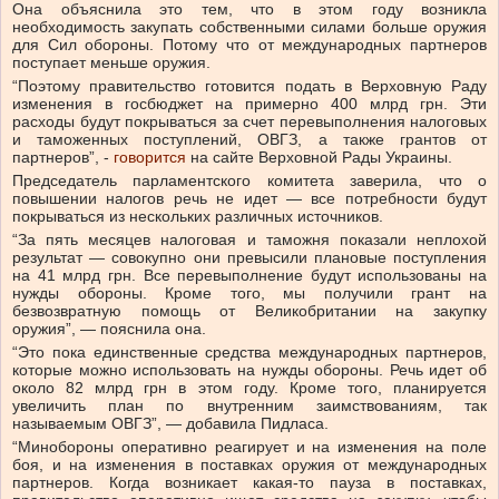
Она объяснила это тем, что в этом году возникла
необходимость закупать собственными силами больше оружия
для Сил обороны. Потому что от международных партнеров
поступает меньше оружия.
“Поэтому правительство готовится подать в Верховную Раду
изменения в госбюджет на примерно 400 млрд грн. Эти
расходы будут покрываться за счет перевыполнения налоговых
и таможенных поступлений, ОВГЗ, а также грантов от
партнеров”, -
говорится
на сайте Верховной Рады Украины.
Председатель парламентского комитета заверила, что о
повышении налогов речь не идет — все потребности будут
покрываться из нескольких различных источников.
“За пять месяцев налоговая и таможня показали неплохой
результат — совокупно они превысили плановые поступления
на 41 млрд грн. Все перевыполнение будут использованы на
нужды обороны. Кроме того, мы получили грант на
безвозвратную помощь от Великобритании на закупку
оружия”, — пояснила она.
“Это пока единственные средства международных партнеров,
которые можно использовать на нужды обороны. Речь идет об
около 82 млрд грн в этом году. Кроме того, планируется
увеличить план по внутренним заимствованиям, так
называемым ОВГЗ”, — добавила Пидласа.
“Минобороны оперативно реагирует и на изменения на поле
боя, и на изменения в поставках оружия от международных
партнеров. Когда возникает какая-то пауза в поставках,