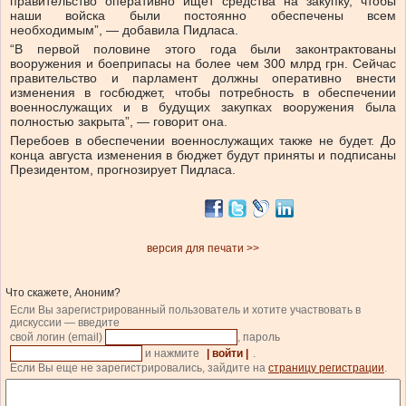
правительство оперативно ищет средства на закупку, чтобы
наши войска были постоянно обеспечены всем
необходимым”, — добавила Пидласа.
“В первой половине этого года были законтрактованы
вооружения и боеприпасы на более чем 300 млрд грн. Сейчас
правительство и парламент должны оперативно внести
изменения в госбюджет, чтобы потребность в обеспечении
военнослужащих и в будущих закупках вооружения была
полностью закрыта”, — говорит она.
Перебоев в обеспечении военнослужащих также не будет. До
конца августа изменения в бюджет будут приняты и подписаны
Президентом, прогнозирует Пидласа.
версия для печати >>
Что скажете, Аноним?
Если Вы зарегистрированный пользователь и хотите участвовать в
дискуссии — введите
свой логин (email)
, пароль
и нажмите
| войти |
.
Если Вы еще не зарегистрировались, зайдите на
страницу регистрации
.