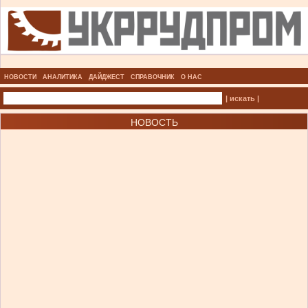
НОВОСТИ
АНАЛИТИКА
ДАЙДЖЕСТ
СПРАВОЧНИК
О НАС
| искать |
НОВОСТЬ