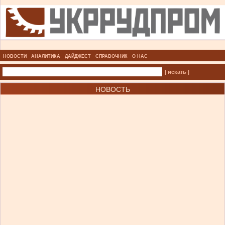
НОВОСТИ
АНАЛИТИКА
ДАЙДЖЕСТ
СПРАВОЧНИК
О НАС
| искать |
НОВОСТЬ