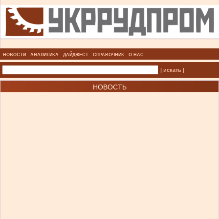
НОВОСТИ
АНАЛИТИКА
ДАЙДЖЕСТ
СПРАВОЧНИК
О НАС
| искать |
НОВОСТЬ