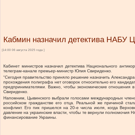
Кабмин назначил детектива НАБУ Ц
[14:00 06 августа 2025 года ]
Кабинет министров назначил детектива Национального антико
телеграм-канале премьер-министр Юлия Свириденко.
“Сегодня правительство приняло решение назначить Александра
прохождения полиграфа нет оговорок относительно его кандида
предпринимателями. Важно, чтобы экономические отношения в 
Свириденко.
Напомним, Цывинского выбрали голосами международных членов
российском гражданстве его отца. Реальной же причиной ста
конфликт. Его пик пришелся на 20-е числа июля, когда Верх
давление на украинские власти, чтобы те вернули полномочия Н
финансирование Украины.