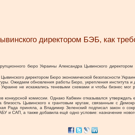
ывинского директором БЭБ, как тре
ррупционного бюро Украины Александра Цывинского директором
 Цывинского директором Бюро экономической безопасности Украи
туры. Ожидаем обновления работы Бюро, укрепления института и
Украине не искажались теневыми схемами и чтобы бизнес мог р
 конкурсной комиссии. Однако Кабмин отказывался утверждать 
ла близость Цывинского к грантовым кругам, связанным с Демок
овная Рада приняла, а Владимир Зеленский подписал закон о со
АБУ и САП, а также добавила ещё одно условие: назначение новог