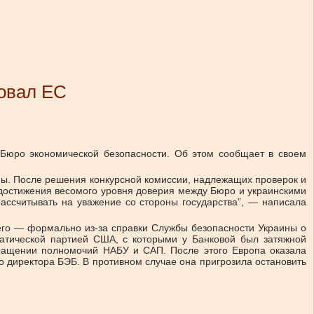
бовал ЕС
 Бюро экономической безопасности. Об этом сообщает в своем
ны. После решения конкурсной комиссии, надлежащих проверок и
 достижения весомого уровня доверия между Бюро и украинскими
ассчитывать на уважение со стороны государства”, — написала
его — формально из-за справки Службы безопасности Украины о
ратической партией США, с которыми у Банковой был затяжной
кращении полномочий НАБУ и САП. После этого Европа оказала
о директора БЭБ. В противном случае она пригрозила остановить