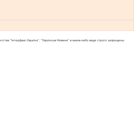
тва "Iнтерфакс-Україна", "Українськi Новини" в каком-либо виде строго запрещены