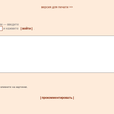
версия для печати >>
ии — введите
и нажмите
| войти |
.
 кликните на картинке.
| прокомментировать |