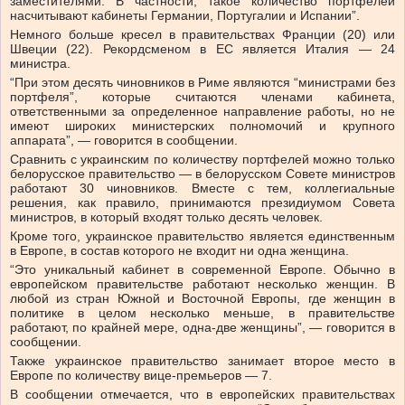
заместителями. В частности, такое количество портфелей
насчитывают кабинеты Германии, Португалии и Испании”.
Немного больше кресел в правительствах Франции (20) или
Швеции (22). Рекордсменом в ЕС является Италия — 24
министра.
“При этом десять чиновников в Риме являются “министрами без
портфеля”, которые считаются членами кабинета,
ответственными за определенное направление работы, но не
имеют широких министерских полномочий и крупного
аппарата”, — говорится в сообщении.
Сравнить с украинским по количеству портфелей можно только
белорусское правительство — в белорусском Совете министров
работают 30 чиновников. Вместе с тем, коллегиальные
решения, как правило, принимаются президиумом Совета
министров, в который входят только десять человек.
Кроме того, украинское правительство является единственным
в Европе, в состав которого не входит ни одна женщина.
“Это уникальный кабинет в современной Европе. Обычно в
европейском правительстве работают несколько женщин. В
любой из стран Южной и Восточной Европы, где женщин в
политике в целом несколько меньше, в правительстве
работают, по крайней мере, одна-две женщины”, — говорится в
сообщении.
Также украинское правительство занимает второе место в
Европе по количеству вице-премьеров — 7.
В сообщении отмечается, что в европейских правительствах