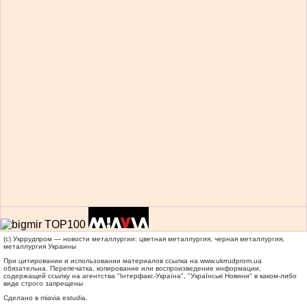
(c) Укррудпром — новости металлургии: цветная металлургия, черная металлургия,
металлургия Украины
При цитировании и использовании материалов ссылка на
www.ukrrudprom.ua
обязательна. Перепечатка, копирование или воспроизведение информации,
содержащей ссылку на агентства "Iнтерфакс-Україна", "Українськi Новини" в каком-либо
виде строго запрещены
Сделано в miavia estudia.