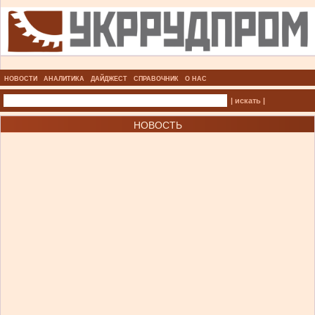
НОВОСТИ
АНАЛИТИКА
ДАЙДЖЕСТ
СПРАВОЧНИК
О НАС
| искать |
НОВОСТЬ