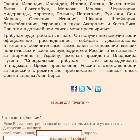
Греция, Исландия, Ирландия, Италия, Латвия, Лихтенштейн,
Литва, Люксембург, Молдова, Монако, Черногория,
Нидерланды, Норвегия, Польша, Португалия, Румыния, Сан-
Марино, Словения, Испания, Швеция, Швейцария,
Великобритания, Украина), а также Австралия и Коста-Рика.
При этом в дальнейшем список может расшириться.
Трибунал будет работать в Гааге. Он получит полномочия вести
официальное расследование, собирать доказательства
и готовить обвинительные заключения в отношении высших
политических и военных руководителей России, ответственных
за вторжение в Украину, включая президента Владимира
Путина. “Специальный трибунал — это справедливость
и надежда… Время привлечения России к ответственности
за агрессию стремительно приближается”, — заявил генсек
Совета Европы Ален Берсе.
версия для печати >>
Что скажете, Аноним?
Если Вы зарегистрированный пользователь и хотите участвовать в
дискуссии — введите
свой логин (email)
, пароль
и нажмите
| войти |
.