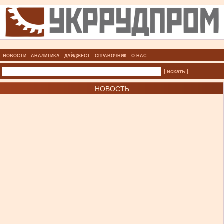
НОВОСТИ
АНАЛИТИКА
ДАЙДЖЕСТ
СПРАВОЧНИК
О НАС
| искать |
НОВОСТЬ