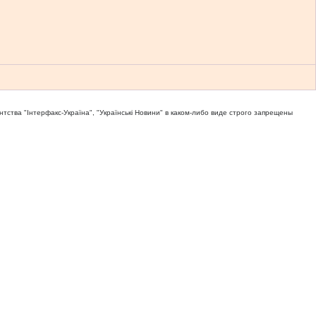
тва "Iнтерфакс-Україна", "Українськi Новини" в каком-либо виде строго запрещены