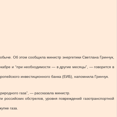
добыче.
Об этом сообщила министр энергетики Светлана Гринчук,
екабре и “при необходимости — в другие месяцы”, — говорится в
вропейского инвестиционного банка (ЕИБ), напомнила Гринчук.
иродного газа”, — рассказала министр.
ти российских обстрелов, уровня повреждений газотранспортной
упке газа.