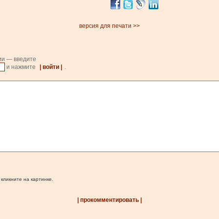
версия для печати >>
ии — введите
и нажмите
| войти |
.
 кликните на картинке.
| прокомментировать |