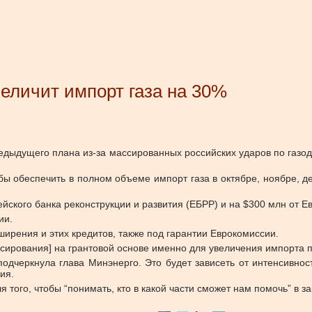
величит импорт газа на 30%
едыдущего плана из-за массированных российских ударов по газо
обы обеспечить в полном объеме импорт газа в октябре, ноябре, д
ейского банка реконструкции и развития (ЕБРР) и на $300 млн от Е
ии.
ирения и этих кредитов, также под гарантии Еврокомиссии.
ирования] на грантовой основе именно для увеличения импорта пр
дчеркнула глава Минэнерго. Это будет зависеть от интенсивнос
ия.
того, чтобы “понимать, кто в какой части сможет нам помочь” в зак