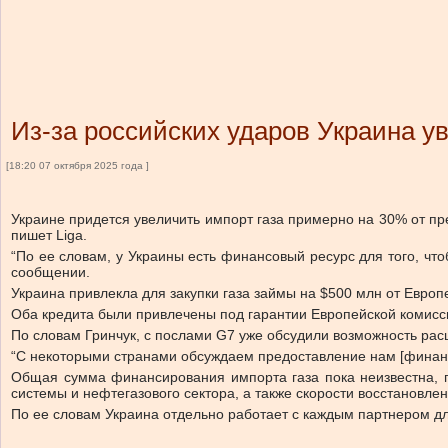
Из-за российских ударов Украина у
[18:20 07 октября 2025 года ]
Украине придется увеличить импорт газа примерно на 30% от пр
пишет
Liga.
“По ее словам, у Украины есть финансовый ресурс для того, чт
сообщении.
Украина привлекла для закупки газа займы на $500 млн от Европ
Оба кредита были привлечены под гарантии Европейской комисс
По словам Гринчук, с послами G7 уже обсудили возможность расш
“С некоторыми странами обсуждаем предоставление нам [финанс
Общая сумма финансирования импорта газа пока неизвестна, по
системы и нефтегазового сектора, а также скорости восстановлен
По ее словам Украина отдельно работает с каждым партнером для 