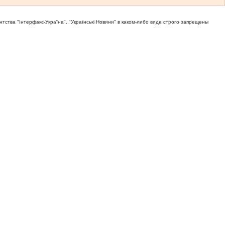
тва "Iнтерфакс-Україна", "Українськi Новини" в каком-либо виде строго запрещены