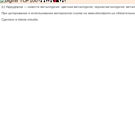
(c) Укррудпром — новости металлургии: цветная металлургия, черная металлургия, мета
При цитировании и использовании материалов ссылка на
www.ukrrudprom.ua
обязательна.
Сделано в miavia estudia.