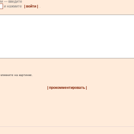
ии — введите
и нажмите
| войти |
.
 кликните на картинке.
| прокомментировать |