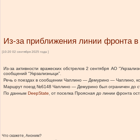
Из-за приближения линии фронта в
[10:20 02 сентября 2025 года ]
Из-за активности вражеских обстрелов 2 сентября АО “Укрзали
сообщений “Укрзализныци”.
Речь о поездах в сообщении Чаплино — Демурино — Чаплино, кот
Маршрут поезд №6148 Чаплино — Демурино был ограничен до ст
По данным
DeepState
, от поселка Проясная до линии фронта ост
Что скажете, Аноним?