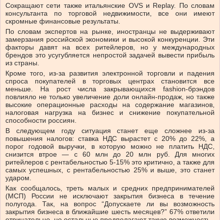
Сокращают сети также итальянские OVS и Replay. По словам
консультанта по торговой недвижимости, все они имеют
скромные финансовые результаты.
По словам экспертов на рынке, иностранцы не выдерживают
замерзания российской экономики и высокой конкуренции. Эти
факторы давят на всех ритейлеров, но у международных
брендов это усугубляется непростой задачей вывести прибыль
из страны.
Кроме того, из-за развития электронной торговли и падения
спроса покупателей в торговых центрах становится все
меньше. На рост числа закрывающихся fashion-брэндов
повлияло не только увеличение доли онлайн-продаж, но также
высокие операционные расходы на содержание магазинов,
налоговая нагрузка на бизнес и снижение покупательной
способности россиян.
В следующем году ситуация станет еще сложнее из-за
повышения налогов: ставка НДС вырастет с 20% до 22%, а
порог годовой выручки, в которую можно не платить НДС,
снизится втрое — с 60 млн до 20 млн руб. Для многих
ритейлеров с рентабельностью 5-15% это критично, а также для
самых успешных, с рентабельностью 25% и выше, это станет
ударом.
Как сообщалось, треть малых и средних предпринимателей
(МСП) России не исключают закрытия бизнеса в течение
полугода. Так, на вопрос “Допускаете ли вы возможность
закрытия бизнеса в ближайшие шесть месяцев?” 67% ответили
отрицательно, но остальные предполагают такую ​​возможность.