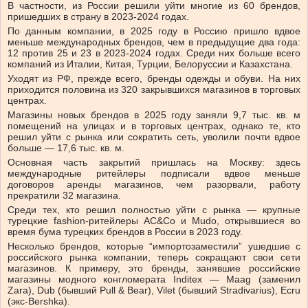
В частности, из России решили уйти многие из 60 брендов,
пришедших в страну в 2023-2024 годах.
По данным компании, в 2025 году в Россию пришло вдвое
меньше международных брендов, чем в предыдущие два года:
12 против 25 и 23 в 2023-2024 годах. Среди них больше всего
компаний из Италии, Китая, Турции, Белоруссии и Казахстана.
Уходят из РФ, прежде всего, бренды одежды и обуви. На них
приходится половина из 320 закрывшихся магазинов в торговых
центрах.
Магазины новых брендов в 2025 году заняли 9,7 тыс. кв. м
помещений на улицах и в торговых центрах, однако те, кто
решил уйти с рынка или сократить сеть, уволили почти вдвое
больше — 17,6 тыс. кв. м.
Основная часть закрытий пришлась на Москву: здесь
международные ритейлеры подписали вдвое меньше
договоров аренды магазинов, чем разорвали, работу
прекратили 32 магазина.
Среди тех, кто решил полностью уйти с рынка — крупные
турецкие fashion-ритейлеры AC&Co и Mudo, открывшиеся во
время бума турецких брендов в России в 2023 году.
Несколько брендов, которые “импортозаместили” ушедшие с
российского рынка компании, теперь сокращают свои сети
магазинов. К примеру, это бренды, занявшие российские
магазины модного конгломерата Inditex — Maag (заменил
Zara), Dub (бывший Pull & Bear), Vilet (бывший Stradivarius), Ecru
(экс-Bershka).