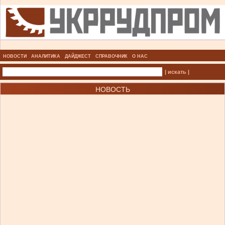
НОВОСТИ
АНАЛИТИКА
ДАЙДЖЕСТ
СПРАВОЧНИК
О НАС
| искать |
НОВОСТЬ