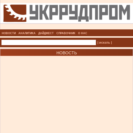
НОВОСТИ
АНАЛИТИКА
ДАЙДЖЕСТ
СПРАВОЧНИК
О НАС
| искать |
НОВОСТЬ