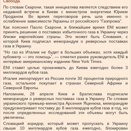
Свобода
.
По словам Скарони, такая инициатива является следствием его
недавней встречи в Киеве с министром энергетики Юрием
Проданом. Во время переговоров речь шла именно о
ослабление зависимости Украины от российского “Газпрома”.
Как пояснил Паоло Скарони, в ближайшее время ENI может
принять решение о поставках избыточного газа в Украину через
близки европейские страны. Это может быть Словакия, с
которой Киев подписал меморандум о реверсных поставках
газа в Украину.
“Но газ из Италии не будет в больших объемах, хотя каждый
кубометр — это помощь”, — отметил ранее руководитель ENI в
интервью американскому изданию New York Times.
ENI ставит целью прокачивать до Киева ежегодно более 3
миллиардов кубов газа.
Италия импортирует из России почти 30 процентов природного
газа, остальное покупает в странах Северной Африки и
Северной Европы.
Напомним, 28 апреля Киев и Братислава подписали
меморандум о реверсных поставках газа в Украину. По словам
украинского премьер-министра Арсения Яценюка, меморандум
предусматривает поставку до 8 миллиардов кубов газа в год, но
после определенных исследований эти объемы могут быть
увеличены.
Словацкий коридор, который может пропускать в Украину
свыше 10 миллиардов кубов газа ежегодно, блокирован