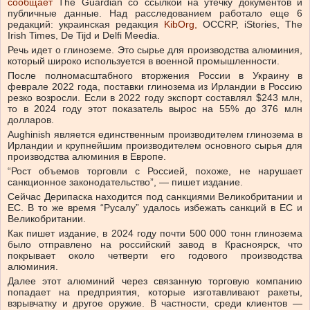
сообщает
The Guardian со ссылкой на утечку документов и
публичные данные.
Над расследованием работало еще 6
редакций: украинская редакция
KibOrg,
OCCRP, iStories, The
Irish Times, De Tijd и Delfi Meedia.
Речь идет о глиноземе. Это сырье для производства алюминия,
который широко используется в военной промышленности.
После полномасштабного вторжения России в Украину в
феврале 2022 года, поставки глинозема из Ирландии в Россию
резко возросли. Если в 2022 году экспорт составлял $243 млн,
то в 2024 году этот показатель вырос на 55% до 376 млн
долларов.
Aughinish является единственным производителем глинозема в
Ирландии и крупнейшим производителем основного сырья для
производства алюминия в Европе.
“Рост объемов торговли с Россией, похоже, не нарушает
санкционное законодательство”, — пишет издание.
Сейчас Дерипаска находится под санкциями Великобритании и
ЕС. В то же время “Русалу” удалось избежать санкций в ЕС и
Великобритании.
Как пишет издание, в 2024 году почти 500 000 тонн глинозема
было отправлено на российский завод в Красноярск, что
покрывает около четверти его годового производства
алюминия.
Далее этот алюминий через связанную торговую компанию
попадает на предприятия, которые изготавливают ракеты,
взрывчатку и другое оружие. В частности, среди клиентов —