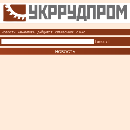
НОВОСТИ
АНАЛИТИКА
ДАЙДЖЕСТ
СПРАВОЧНИК
О НАС
| искать |
НОВОСТЬ