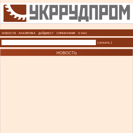
НОВОСТИ
АНАЛИТИКА
ДАЙДЖЕСТ
СПРАВОЧНИК
О НАС
| искать |
НОВОСТЬ