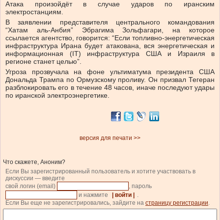
Атака произойдёт в случае ударов по иранским
электростанциям.
В заявлении представителя центрального командования
“Хатам аль-Анбия” Эбрагима Зольфагари, на которое
ссылается агентство, говорится: “Если топливно-энергетическая
инфраструктура Ирана будет атакована, вся энергетическая и
информационная (IT) инфраструктура США и Израиля в
регионе станет целью”.
Угроза прозвучала на фоне ультиматума президента США
Дональда Трампа по Ормузскому проливу. Он призвал Тегеран
разблокировать его в течение 48 часов, иначе последуют удары
по иранской электроэнергетике.
версия для печати >>
Что скажете, Аноним?
Если Вы зарегистрированный пользователь и хотите участвовать в
дискуссии — введите
свой логин (email)
, пароль
и нажмите
| войти |
.
Если Вы еще не зарегистрировались, зайдите на
страницу регистрации
.