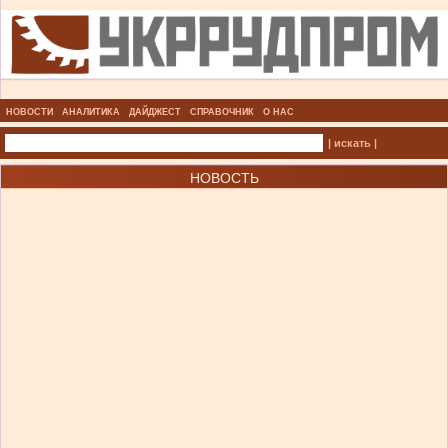
НОВОСТИ
АНАЛИТИКА
ДАЙДЖЕСТ
СПРАВОЧНИК
О НАС
| искать |
НОВОСТЬ