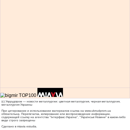
(c) Укррудпром — новости металлургии: цветная металлургия, черная металлургия,
металлургия Украины
При цитировании и использовании материалов ссылка на
www.ukrrudprom.ua
обязательна. Перепечатка, копирование или воспроизведение информации,
содержащей ссылку на агентства "Iнтерфакс-Україна", "Українськi Новини" в каком-либо
виде строго запрещены
Сделано в miavia estudia.