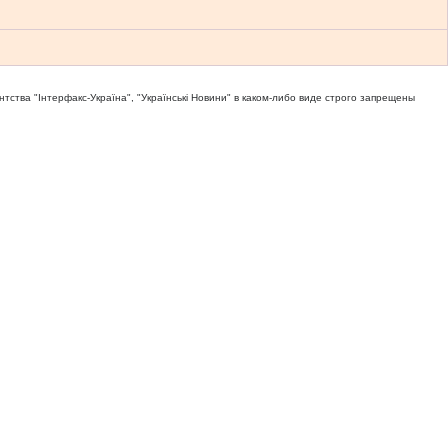
тва "Iнтерфакс-Україна", "Українськi Новини" в каком-либо виде строго запрещены