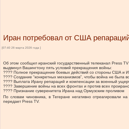
Иран потребовал от США репараци
[07:40 26 марта 2026 года ]
Об этом сообщил иранский государственный телеканал Press TV 
выдвинул Вашингтону пять условий прекращения войны:
???? Полное прекращение боевых действий со стороны США и И
???? Создание “конкретных механизмов”, чтобы война не была в
???? Выплата Ирану репараций и компенсации за военный ущер
???? Завершение войны на всех фронтах и против всех проиранс
???? Признание суверенитета Ирана над Ормузским проливом
По словам чиновника, в Тегеране негативно отреагировали н
передает Press TV.