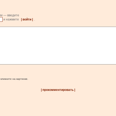
ии — введите
и нажмите
| войти |
.
 кликните на картинке.
| прокомментировать |