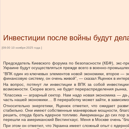
Инвестиции после войны будут дела
[09:00 10 ноября 2025 года ]
Председатель Киевского форума по безопасности (КБФ), экс-п
Украине будут осуществляться прежде всего в военно-промышлен
“ВПК один из ключевых элементов новой экономики, второе — эн
финансовую систему, он очень живой”, — сказал Яценюк в интер
На вопрос, потянут ли инвестиции в ВПК за собой инвестиции
возможности. Скорее всего, не будет перераспределения рынка, 
“Классика — аграрный сектор. Нам надо новая экономика — да-д
часть нашей экономики.... В переработку может зайти, в зависимо
Относительно энергетики, Яценюк отметил, что ожидает разв
стабильно. Они имеют собственные маневровые мощности, благод
решить, откуда брать ядерное топливо. Американцы до сих пор з
перешли на американский Вестингхаус. Меня в Москве очень “благ
При этом он отметил, что Украина имеет сложный опыт с ядерно