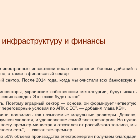
, инфраструктуру и финансы
о иностранные инвестиции после завершения боевых действий в
не, а также в финансовый сектор.
й сектор. После 2014 года, когда мы очистили всю банковскую и
нвесторы, украинские собственники металлургии, будут искать
своих заводов. Это также будет плюс”.
ить. Поэтому аграрный сектор — основа, он формирует четвертую
дут переговорные условия по АПК с ЕС”, — добавил глава КБФ.
раине появились так называемые модульные реакторы. Дешево,
лучшая экология, и удешевление самой электроэнергии. Но нужно
 посту премьер-министра я отказался от российского топлива, мы
ности есть”, — сказал экс-премьер.
оло 50% объема производства электроэнергии получаем благодаря