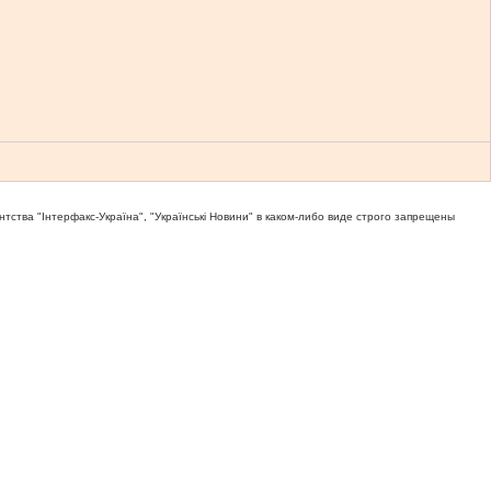
тва "Iнтерфакс-Україна", "Українськi Новини" в каком-либо виде строго запрещены