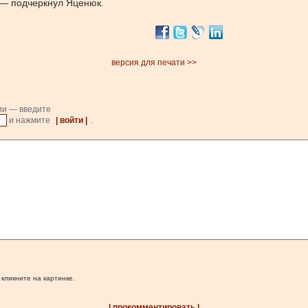
, — подчеркнул Яценюк.
версия для печати >>
ии — введите
и нажмите
| войти |
.
 кликните на картинке.
| прокомментировать |