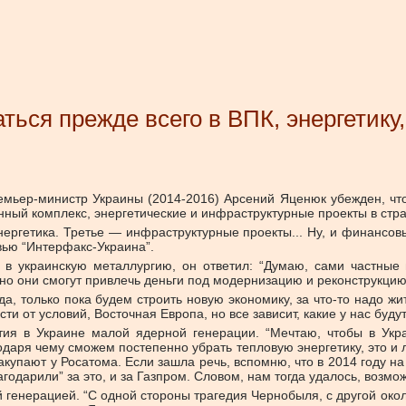
ться прежде всего в ВПК, энергетику
ремьер-министр Украины (2014-2016) Арсений Яценюк убежден, чт
ный комплекс, энергетические и инфраструктурные проекты в стра
ергетика. Третье — инфраструктурные проекты... Ну, и финансовы
вью “Интерфакс-Украина”.
 в украинскую металлургию, он ответил: “Думаю, сами частные и
но они смогут привлечь деньги под модернизацию и реконструкцию 
а, только пока будем строить новую экономику, за что-то надо ж
сти от условий, Восточная Европа, но все зависит, какие у нас бу
ития в Украине малой ядерной генерации. “Мечтаю, чтобы в Ук
аря чему сможем постепенно убрать тепловую энергетику, это и 
акупают у Росатома. Если зашла речь, вспомню, что в 2014 году на
одарили” за это, и за Газпром. Словом, нам тогда удалось, возмож
й генерацией. “С одной стороны трагедия Чернобыля, с другой ок