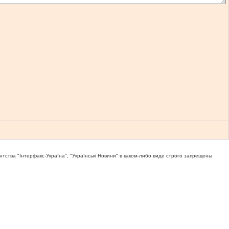
тва "Iнтерфакс-Україна", "Українськi Новини" в каком-либо виде строго запрещены