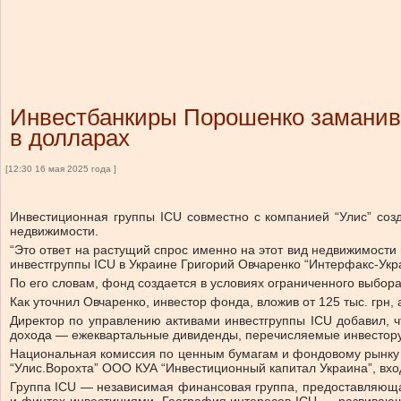
Инвестбанкиры Порошенко заманив
в долларах
[12:30 16 мая 2025 года ]
Инвестиционная группы ICU совместно с компанией “Улис” со
недвижимости.
“Это ответ на растущий спрос именно на этот вид недвижимости
инвестгруппы ICU в Украине Григорий Овчаренко “Интерфакс-Укр
По его словам, фонд создается в условиях ограниченного выбор
Как уточнил Овчаренко, инвестор фонда, вложив от 125 тыс. грн,
Директор по управлению активами инвестгруппы ICU добавил, 
дохода — ежеквартальные дивиденды, перечисляемые инвестору
Национальная комиссия по ценным бумагам и фондовому рынку 
“Улис.Ворохта” ООО КУА “Инвестиционный капитал Украина”, вхо
Группа ICU — независимая финансовая группа, предоставляюща