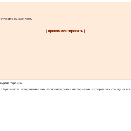
 кликните на картинке.
| прокомментировать |
ллургия Украины
 Перепечатка, копирование или воспроизведение информации, содержащей ссылку на агентс