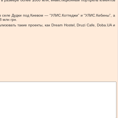
 в размере более $500 млн, инвестиционный портфель клиентов
в селе Дудки под Киевом — “УЛИС.Коттеджи” и “УЛИС.Кебины”, а
8 млн грн.
зовать такие проекты, как Dream Hostel, Druzi Сafe, Doba.UA и