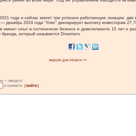
иеся рынки во всем мире. Под ее управлением находятся активы
 2021 года и сейчас имеет три успешно работающие локации: две 
— декабрь 2024 года “Улис” декларирует выплату инвесторам 27,7
 имеют опыт в гостиничном бизнесе и девелопменте 15 лет и реали
 бренда, который называется Dreamers.
версия для печати >>
ии — введите
и нажмите
| войти |
.