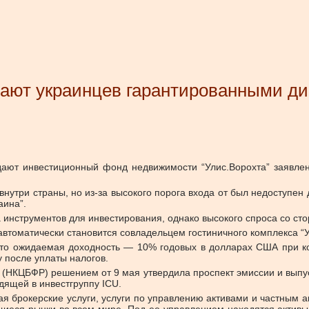
ают украинцев гарантированными д
здают инвестиционный фонд недвижимости “Улис.Ворохта” заявле
 внутри страны, но из-за высокого порога входа от был недоступе
аина”.
а инструментов для инвестирования, однако высокого спроса со ст
 автоматически становится совладельцем гостиничного комплекса “У
что ожидаемая доходность — 10% годовых в долларах США при ко
 после уплаты налогов.
(НКЦБФР) решением от 9 мая утвердила проспект эмиссии и выпу
дящей в инвестгруппу ICU.
я брокерские услуги, услуги по управлению активами и частным 