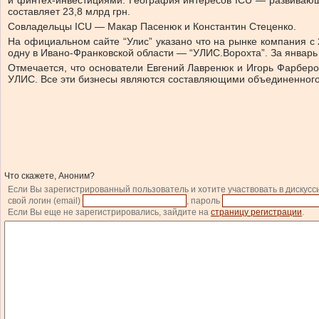
и финтех-инвестициями. География интересов ICU — развивающ
составляет 23,8 млрд грн.
Совладельцы ICU — Макар Пасенюк и Константин Стеценко.
На официальном сайте “Улис” указано что на рынке компания с
одну в Ивано-Франковской области — “УЛИС.Ворохта”. За январь 
Отмечается, что основатели Евгений Лавренюк и Игорь Фарберов
УЛИС. Все эти бизнесы являются составляющими объединенного
Что скажете, Аноним?
Если Вы зарегистрированный пользователь и хотите участвовать в дискусс
свой логин (email)
, пароль
Если Вы еще не зарегистрировались, зайдите на
страницу регистрации
.