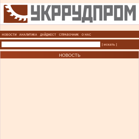
НОВОСТИ
АНАЛИТИКА
ДАЙДЖЕСТ
СПРАВОЧНИК
О НАС
| искать |
НОВОСТЬ