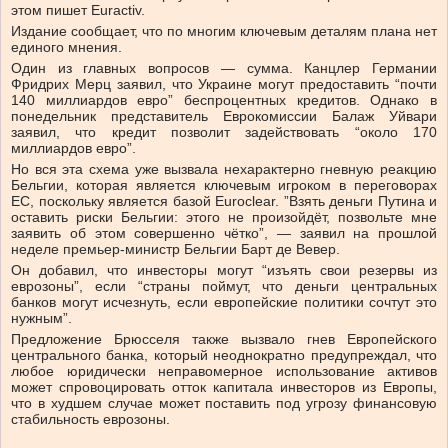
этом пишет Euractiv.
Издание сообщает, что по многим ключевым деталям плана нет
единого мнения.
Один из главных вопросов — сумма. Канцлер Германии
Фридрих Мерц заявил, что Украине могут предоставить “почти
140 миллиардов евро” беспроцентных кредитов. Однако в
понедельник представитель Еврокомиссии Балаж Уйвари
заявил, что кредит позволит задействовать “около 170
миллиардов евро”.
Но вся эта схема уже вызвала нехарактерно гневную реакцию
Бельгии, которая является ключевым игроком в переговорах
ЕС, поскольку является базой Euroclear. ”Взять деньги Путина и
оставить риски Бельгии: этого не произойдёт, позвольте мне
заявить об этом совершенно чётко”, — заявил на прошлой
неделе премьер-министр Бельгии Барт де Вевер.
Он добавил, что инвесторы могут “изъять свои резервы из
еврозоны”, если “страны поймут, что деньги центральных
банков могут исчезнуть, если европейские политики сочтут это
нужным”.
Предложение Брюсселя также вызвало гнев Европейского
центрального банка, который неоднократно предупреждал, что
любое юридически неправомерное использование активов
может спровоцировать отток капитала инвесторов из Европы,
что в худшем случае может поставить под угрозу финансовую
стабильность еврозоны.