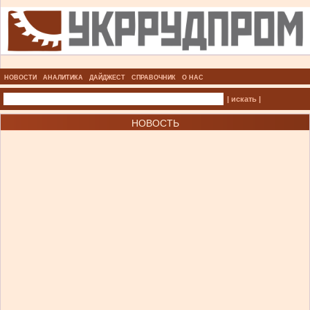
НОВОСТИ
АНАЛИТИКА
ДАЙДЖЕСТ
СПРАВОЧНИК
О НАС
| искать |
НОВОСТЬ