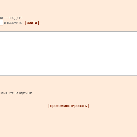
ии — введите
и нажмите
| войти |
.
 кликните на картинке.
| прокомментировать |