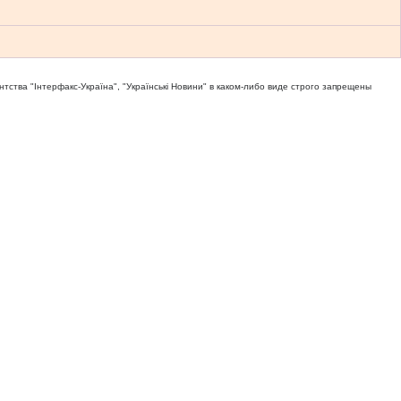
тва "Iнтерфакс-Україна", "Українськi Новини" в каком-либо виде строго запрещены