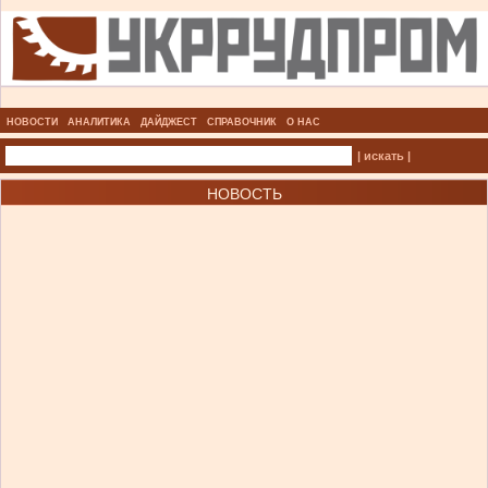
НОВОСТИ
АНАЛИТИКА
ДАЙДЖЕСТ
СПРАВОЧНИК
О НАС
| искать |
НОВОСТЬ