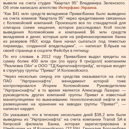
вывели на счета студии “Квартал 95” Владимира Зеленского.
Об этом написало агентство
Интерфакс-Украина
.
“Как $41 млн средств вкладчиков ПриватБанка было выведено
на счета комиков “Квартала 95” через кредитование связанных
с Коломойский компаний. Произошло все по стандартной для
олигарха схеме хищения, которое расследовал Kroll после
выведения Коломойским и компанией $6 млн средств
вкладчиков и денег, которые шли на рефинансирование банка
из резервов НБУ, когда банк начал сыпаться под тяжестью
пирамиды, созданной владельцами”, — написал В.Арьев на
своей странице в соцсети Фейсбук в пятницу.
По его словам, в 2012 году ПриватБанк выдал кредиты на
сумму более 400 млн грн (по курсу 8 грн/долл) компаниям
“Реализма Ойл” и ООО “ТД Карпатнафтотрейд”, которые входят
в структуру группы “Приват” И.Коломойского.
“Через несколько секунд эти средства оказываются на счету
ПАО “Укртранснафта”, менеджмент которой тоже
контролировался Игорем Коломойским. Руководителем
“Укртранснафты” в то время является Александр Лазорко —
руководитель других компаний группы Приват и известный
манипуляциями по выкачиванию технологической нефти и ее
размещению на хранении на заводах группы “Приват””, —
написал нардеп.
Он указывает, что в течение нескольких дней $38,2 млн были
выведены из “Укртранснафта” на счета компании Transit SA в
Кипрской филиала Банка, которая зарегистрирована в
Швейцарии на И.Коломойского (32,5%), Геннадия Боголюбова