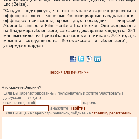
Lnc (Belize).
“Следует подчеркнуть, что все компании зарегистрированы в
оффшорных зонах. Конечные бенефициарные владельцы этих
оффшорок неизвестны, кроме двух последних — кипрской
Aldorante Limited и Film Heritage Inc (Белиз). Они оформлены
на Владимира Зеленского, согласно декларации кандидата. $41
млн выводился из ПриватБанка частями, начиная с 2012 года, с
момента сотрудничества Коломойского и Зеленского”, —
утверждает нардеп.
версия для печати >>
Что скажете, Аноним?
Если Вы зарегистрированный пользователь и хотите участвовать в
дискуссии — введите
свой логин (email)
, пароль
и нажмите
| войти |
.
Если Вы еще не зарегистрировались, зайдите на
страницу регистрации
.