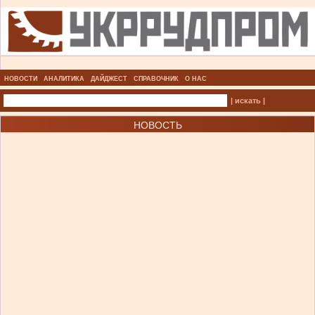
НОВОСТИ
АНАЛИТИКА
ДАЙДЖЕСТ
СПРАВОЧНИК
О НАС
| искать |
НОВОСТЬ