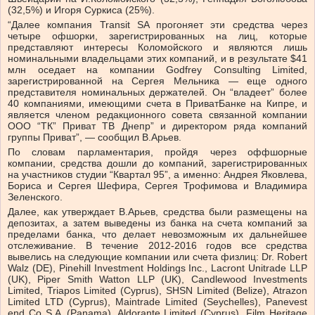
(32,5%) и Игоря Суркиса (25%).
“Далее компания Transit SA прогоняет эти средства через
четыре офшорки, зарегистрированных на лиц, которые
представляют интересы Коломойского и являются лишь
номинальными владельцами этих компаний, и в результате $41
млн оседает на компании Godfrey Consulting Limited,
зарегистрированной на Сергея Мельника — еще одного
представителя номинальных держателей. Он “владеет” более
40 компаниями, имеющими счета в ПриватБанке на Кипре, и
является членом редакционного совета связанной компании
ООО “ТК” Приват ТВ Днепр” и директором ряда компаний
группы Приват”, — сообщил В.Арьев.
По словам парламентария, пройдя через оффшорные
компании, средства дошли до компаний, зарегистрированных
на участников студии “Квартал 95”, а именно: Андрея Яковлева,
Бориса и Сергея Шефира, Сергея Трофимова и Владимира
Зеленского.
Далее, как утверждает В.Арьев, средства были размещены на
депозитах, а затем выведены из банка на счета компаний за
пределами банка, что делает невозможным их дальнейшее
отслеживание. В течение 2012-2016 годов все средства
вывелись на следующие компании или счета физлиц: Dr. Robert
Walz (DE), Pinehill Investment Holdings Inc., Lacront Unitrade LLP
(UK), Piper Smith Watton LLP (UK), Candlewood Investments
Limited, Triapos Limited (Cyprus), SHSN Limited (Belize), Atrazon
Limited LTD (Cyprus), Maintrade Limited (Seychelles), Panevest
еnd Co S.A.,(Panama), Aldorante Limited (Cyprus), Film Heritage