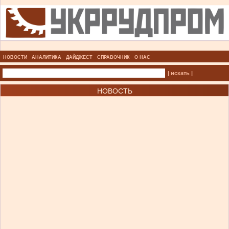
НОВОСТИ
АНАЛИТИКА
ДАЙДЖЕСТ
СПРАВОЧНИК
О НАС
| искать |
НОВОСТЬ