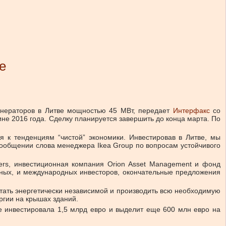
е
генераторов в Литве мощностью 45 МВт, передает
Интерфакс
со
ине 2016 года. Сделку планируется завершить до конца марта. По
 к тенденциям “чистой” экономики. Инвестировав в Литве, мы
 сообщении слова менеджера Ikea Group по вопросам устойчивого
ners, инвестиционная компания Orion Asset Management и фонд
тных, и международных инвесторов, окончательные предложения
стать энергетически независимой и производить всю необходимую
ргии на крышах зданий.
е инвестировала 1,5 млрд евро и выделит еще 600 млн евро на