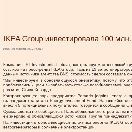
IKEA Group инвестировала 100 млн. 
[15:00 30 января 2017 года ]
Компания IRI Investments Lietuva, контролируемая шведской 
ссылкой на пресс-релиз IKEA Group. Парк из 19 ветрогенераторо
данным источника агентства BNS, стоимость сделки составила ок
“Мы инвестируем в обновляющуюся энергетику, потому что эт
приблизились к цели вырабатывать столько возобновляемой энер
развития Стива Ховарда.
Контролирующее парк предприятие Pamario jegainiu energija 
голландского капитала Energy Investment Fund. Начавшийся о
внесли 5 потенциальных покупателей, говорится в сообщении Or
Сумма сделки не сообщается. Парк обошелся его строителям в 7
ей энергию из обновляющихся источников. Группе принадлежит 4
На инвестиции в обновляющиеся источники энергии IKEA Group
ветрогенераторы и солнечные электростанции.