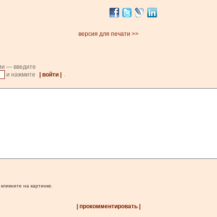
версия для печати >>
ии — введите
и нажмите
| войти |
.
 кликните на картинке.
| прокомментировать |