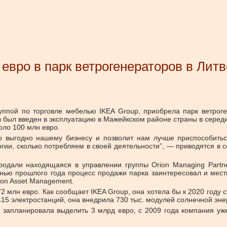
евро в парк ветрогенераторов в Литв
группой по торговле мебелью IKEA Group, приобрела парк ветро
в был введен в эксплуатацию в Мажейкском районе страны в серед
оло 100 млн евро.
о выгодно нашему бизнесу и позволит нам лучше приспособиться
гии, сколько потребляем в своей деятельности”, — приводятся в
продали находящаяся в управлении группы Orion Managing Part
сенью прошлого года процесс продажи парка заинтересовал и мес
ion Asset Management.
2 млн евро. Как сообщает IKEA Group, она хотела бы к 2020 году 
15 электростанций, она внедрила 730 тыс. модулей солнечной эне
 запланировала выделить 3 млрд евро, с 2009 года компания уж