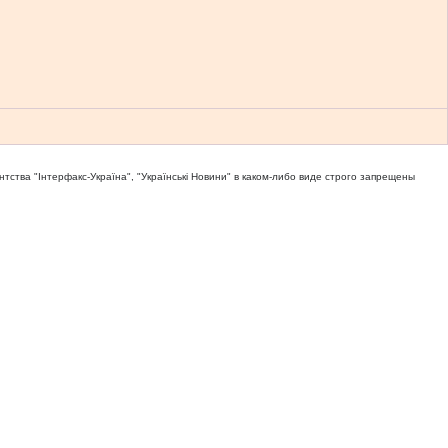
тва "Iнтерфакс-Україна", "Українськi Новини" в каком-либо виде строго запрещены